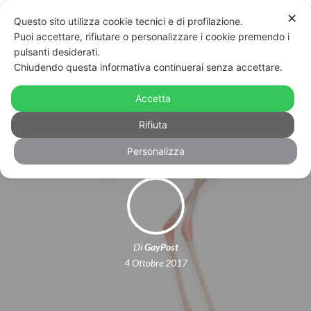
✕
Questo sito utilizza cookie tecnici e di profilazione.
Puoi accettare, rifiutare o personalizzare i cookie premendo i
pulsanti desiderati.
Chiudendo questa informativa continuerai senza accettare.
Torino: il Lovers Film Festival 2018 si
Accetta
annuncia pieno di novità
Rifiuta
Personalizza
Di
GayPost
4 Ottobre 2017