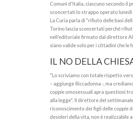
Comuni d’Italia, ciascuno secondo il p
sconcertati lo strappo operato lunedì
La Curia parla di “rifiuto delle basi d
Torino lascia sconcertati perché rifiut
nell’editoriale firmato dal direttore A
siano valide solo per i cittadini che l
IL NO DELLA CHIESA
“Lo scriviamo con totale rispetto vers
– aggiunge Riccadonna -, ma crediamo c
coppie omosessuali apra questioni tro
alla legge”. Il direttore del settimanale
riconoscimento dei figli delle coppie d
desideri della vita, non è realizzabil