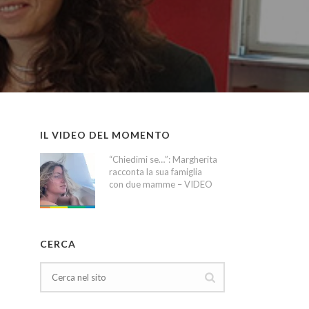
IL VIDEO DEL MOMENTO
“Chiedimi se…”: Margherita
racconta la sua famiglia
con due mamme – VIDEO
CERCA