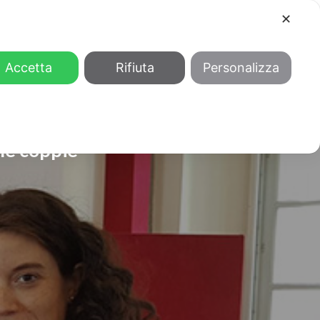
✕
COOL
GENDER
CHI SIAMO
Accetta
Rifiuta
Personalizza
 le coppie