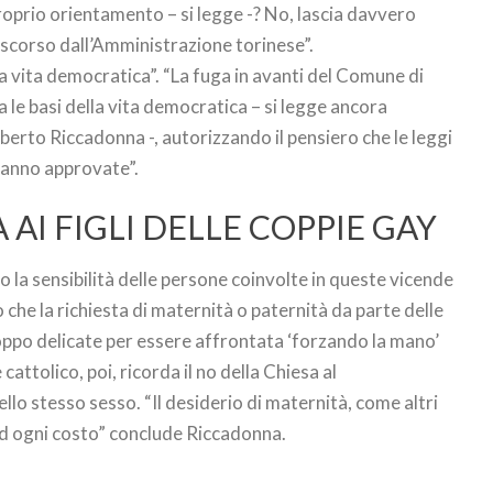
roprio orientamento – si legge -? No, lascia davvero
 scorso dall’Amministrazione torinese”.
ella vita democratica”. “La fuga in avanti del Comune di
a le basi della vita democratica – si legge ancora
lberto Riccadonna -, autorizzando il pensiero che le leggi
e hanno approvate”.
 AI FIGLI DELLE COPPIE GAY
o la sensibilità delle persone coinvolte in queste vicende
he la richiesta di maternità o paternità da parte delle
ppo delicate per essere affrontata ‘forzando la mano’
 cattolico, poi, ricorda il no della Chiesa al
ello stesso sesso. “Il desiderio di maternità, come altri
e ad ogni costo” conclude Riccadonna.