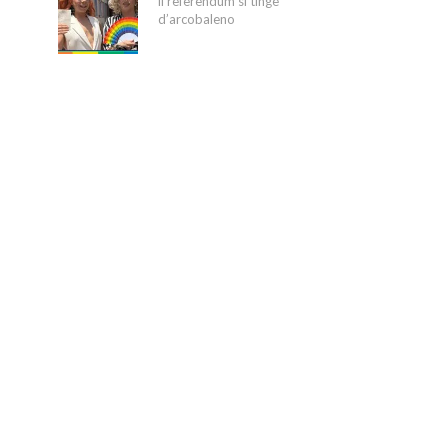
il referendum si tinge
d’arcobaleno