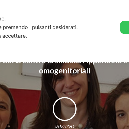
🛒 GENDER SHOP
STORIE
one.
ie premendo i pulsanti desiderati.
a accettare.
a Curia contro la sindaca Appendino e
omogenitoriali
Di
GayPost