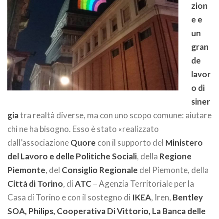
zion
e e
un
gran
de
lavor
o di
siner
gia
tra realtà diverse, ma con uno scopo comune: aiutare
chi ne ha bisogno. Esso è stato «realizzato
dall’associazione
Quore
con il supporto del
Ministero
del Lavoro e delle Politiche Sociali
, della
Regione
Piemonte
, del
Consiglio Regionale
del Piemonte, della
Città di Torino
, di
ATC
– Agenzia Territoriale per la
Casa di Torino e con il sostegno di
IKEA
, Iren,
Bentley
SOA, Philips, Cooperativa Di Vittorio, La Banca delle