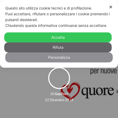
✕
Questo sito utilizza cookie tecnici e di profilazione.
Puoi accettare, rifiutare o personalizzare i cookie premendo i
pulsanti desiderati.
Chiudendo questa informativa continuerai senza accettare.
Nasce TO HOUSING, un progetto di
Accetta
accoglienza Lgbt e di riscatto sociale
Rifiuta
Personalizza
Di
GayPost
12 Dicembre 2018