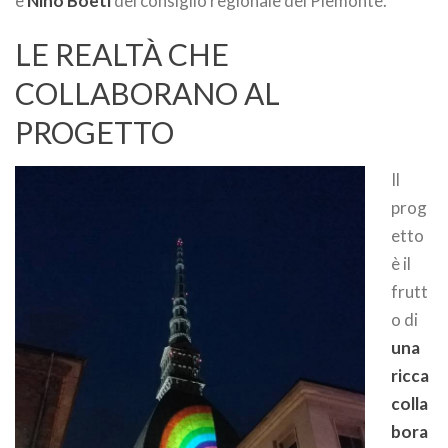
e
Nino Boeti
del consiglio regionale del Piemonte.
LE REALTÀ CHE
COLLABORANO AL
PROGETTO
Il
prog
etto
è il
frutt
o di
una
ricca
colla
bora