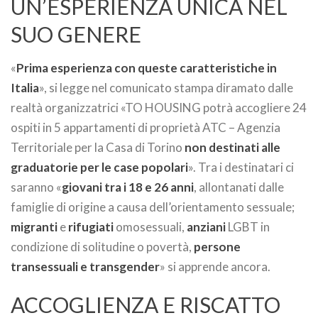
UN’ESPERIENZA UNICA NEL
SUO GENERE
«
Prima esperienza con queste caratteristiche in
Italia
», si legge nel comunicato stampa diramato dalle
realtà organizzatrici «TO HOUSING potrà accogliere 24
ospiti in 5 appartamenti di proprietà ATC – Agenzia
Territoriale per la Casa di Torino
non destinati alle
graduatorie per le case popolari
». Tra i destinatari ci
saranno «
giovani tra i 18 e 26 anni
, allontanati dalle
famiglie di origine a causa dell’orientamento sessuale;
migranti
e
rifugiati
omosessuali,
anziani
LGBT in
condizione di solitudine o povertà,
persone
transessuali e transgender
» si apprende ancora.
ACCOGLIENZA E RISCATTO