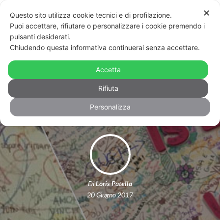
✕
Questo sito utilizza cookie tecnici e di profilazione.
Puoi accettare, rifiutare o personalizzare i cookie premendo i
pulsanti desiderati.
Chiudendo questa informativa continuerai senza accettare.
Textlationship: questa relazione si
autodistruggerà tra 24 ore, o forse
Accetta
no
Rifiuta
Personalizza
Di
Loris Patella
20 Giugno 2017