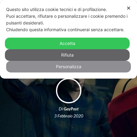
✕
Questo sito utilizza cookie tecnici e di profilazione.
Puoi accettare, rifiutare o personalizzare i cookie premendo i
pulsanti desiderati.
Chiudendo questa informativa continuerai senza accettare.
Le terrificanti avventure di Sabrina:
Accetta
quando la magia si fonde con il queer
Rifiuta
Personalizza
Di
GayPost
3 Febbraio 2020