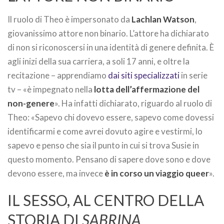
Il ruolo di Theo è impersonato da
Lachlan Watson
,
giovanissimo attore non binario. L’attore ha dichiarato
di non si riconoscersi in una identità di genere definita. È
agli inizi della sua carriera, a soli 17 anni, e oltre la
recitazione – apprendiamo
dai siti specializzati
in serie
tv – «è impegnato nella
lotta dell’affermazione del
non-genere
». Ha infatti dichiarato, riguardo al ruolo di
Theo: «Sapevo chi dovevo essere, sapevo come dovessi
identificarmi e come avrei dovuto agire e vestirmi, lo
sapevo e penso che sia il punto in cui si trova Susie in
questo momento. Pensano di sapere dove sono e dove
devono essere, ma invece
è in corso un viaggio queer
».
IL SESSO, AL CENTRO DELLA
STORIA DI
SABRINA