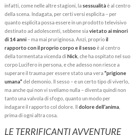
infatti, come nelle altre stagioni, la
sessualità
è al centro
della scena. Indagata, per certi versi esplicita – per
quanto esplicita possa essere in un prodotto televisivo
destinato ad adolescenti, sebbene sia
vietato ai minori
di 14 anni
– ma mai pruriginosa. Anzi, proprio
il
rapporto con il proprio corpo e il sesso
è al centro
della tormentata vicenda di
Nick
, che ha ospitato nel suo
corpo Lucifero in persona, e che adesso non riesce a
superare il trauma per essere stato una vera
“prigione
umana”
del demonio. Il sesso – e un certo tipo di viverlo,
ma anche qui non vi sveliamo nulla – diventa quindi non
tanto una valvola di sfogo, quanto un modo per
indagare il rapporto col dolore. Il
dolore dell’anima
,
prima di ogni altra cosa.
LE TERRIFICANTI AVVENTURE