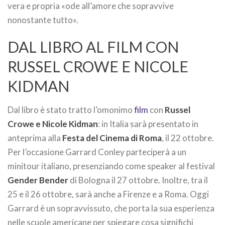
vera e propria «ode all’amore che sopravvive
nonostante tutto».
DAL LIBRO AL FILM CON
RUSSEL CROWE E NICOLE
KIDMAN
Dal libro è stato tratto l’omonimo
film
con
Russel
Crowe e Nicole Kidman
: in Italia sarà presentato in
anteprima alla
Festa del Cinema di Roma
, il 22 ottobre.
Per l’occasione Garrard Conley parteciperà a un
minitour italiano, presenziando come speaker al festival
Gender Bender
di Bologna il 27 ottobre. Inoltre, tra il
25 e il 26 ottobre, sarà anche a Firenze e a Roma. Oggi
Garrard è un sopravvissuto, che porta la sua esperienza
nelle scuole americane per spiegare cosa significhi