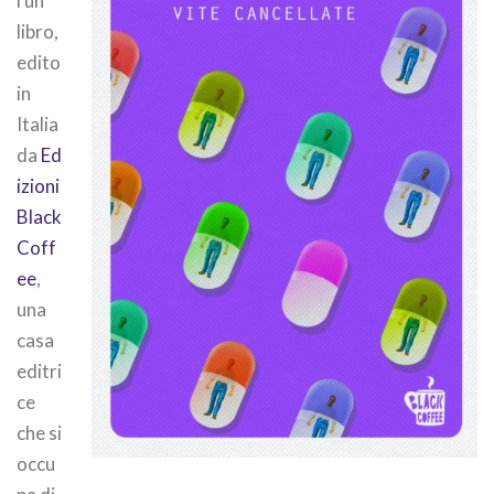
i un
libro,
edito
in
Italia
da
Ed
izioni
Black
Coff
ee
,
una
casa
editri
ce
che si
occu