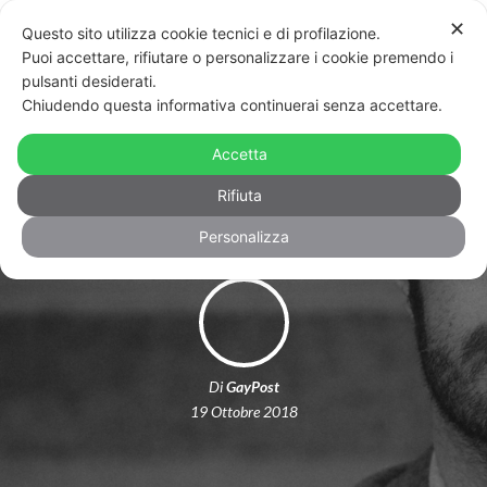
✕
Questo sito utilizza cookie tecnici e di profilazione.
Puoi accettare, rifiutare o personalizzare i cookie premendo i
pulsanti desiderati.
Chiudendo questa informativa continuerai senza accettare.
Sopravvivere alle terapie riparative:
Accetta
arriva in Italia “Boy Erased”
Rifiuta
Personalizza
Di
GayPost
19 Ottobre 2018