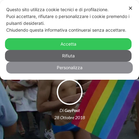
✕
Questo sito utilizza cookie tecnici e di profilazione.
Puoi accettare, rifiutare o personalizzare i cookie premendo i
pulsanti desiderati.
Chiudendo questa informativa continuerai senza accettare.
Taiwan, 130.000 al pride in attesa del
Accetta
referendum sul matrimonio
Rifiuta
Personalizza
Di
GayPost
28 Ottobre 2018