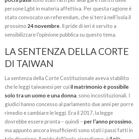
persone Lgbt in materia affettiva. Per questa ragione è
stato convocato un referendum, che si terrà nell’isola il
prossimo
24 novembre
. Il pride di ieri è servito a
sensibilizzare l’opinione pubblica su questo tema.
LA SENTENZA DELLA CORTE
DI TAIWAN
La sentenza della Corte Costituzionale aveva stabilito
che le leggi taiwanesi per cui
il matrimonio è possibile
solo tra un uomo e una donna
, sono incostituzionali. I
giudici hanno concesso al parlamento due anni per porre
rimedio e cambiare le leggi. Era il 2017, la legge
dovrebbe essere pronta – quindi –
per l’anno prossimo
,
ma appunto ancora insufficienti sono stati i passi fatti in
tale direzione. Il pride dell’isola, ricordiamo, è
il più