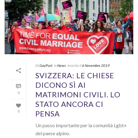
Di
GayPost
In
News
Inserito il
6 Novembre 2019
SVIZZERA: LE CHIESE
DICONO SÌ AI
MATRIMONI CIVILI. LO
0
STATO ANCORA CI
PENSA
0
Un passo importante per la comunità Lgbt+
del paese alpino.