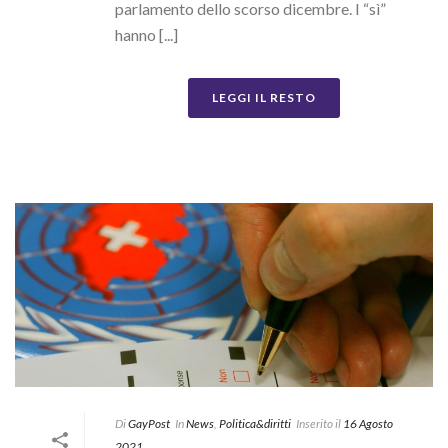
parlamento dello scorso dicembre. I “sì”
hanno [...]
LEGGI IL RESTO
Di
GayPost
In
News
,
Politica&diritti
Inserito il
16 Agosto
2021