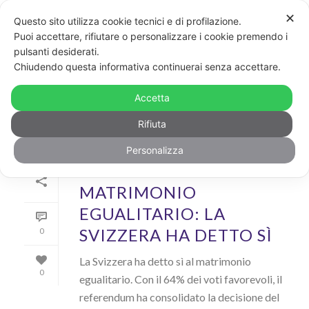
✕
Questo sito utilizza cookie tecnici e di profilazione.
Puoi accettare, rifiutare o personalizzare i cookie premendo i
pulsanti desiderati.
ARCHIVIO
Chiudendo questa informativa continuerai senza accettare.
Archivi Tag per: "svizzera"
Accetta
Rifiuta
Personalizza
Di
GayPost
In
News
Inserito il
26 Settembre 2021
MATRIMONIO
EGUALITARIO: LA
SVIZZERA HA DETTO SÌ
0
La Svizzera ha detto sì al matrimonio
0
egualitario. Con il 64% dei voti favorevoli, il
referendum ha consolidato la decisione del