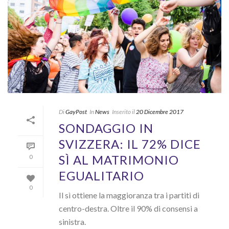
Di
GayPost
In
News
Inserito il
20 Dicembre 2017
SONDAGGIO IN
SVIZZERA: IL 72% DICE
SÌ AL MATRIMONIO
0
EGUALITARIO
0
Il sì ottiene la maggioranza tra i partiti di
centro-destra. Oltre il 90% di consensi a
sinistra.