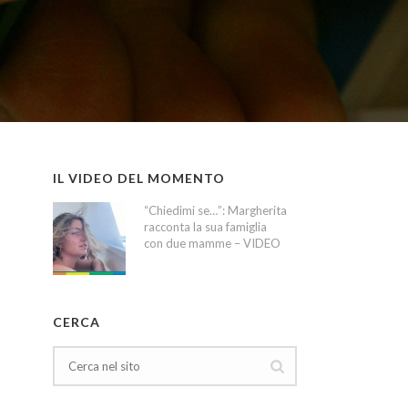
IL VIDEO DEL MOMENTO
“Chiedimi se…”: Margherita
racconta la sua famiglia
con due mamme – VIDEO
CERCA