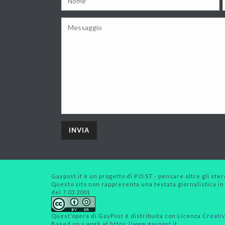
Gaypost.it è un progetto di P.O.ST - pensare oltre gli stero
Questo sito non rappresenta una testata giornalistica in
del 7.03.2001
Quest'opera di
GayPost
è distribuita con Licenza
Creativ
Based on a work at
https://www.gaypost.it
.