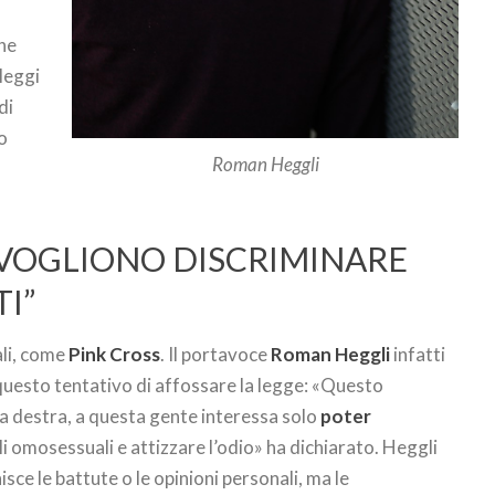
che
 leggi
di
o
Roman Heggli
 “VOGLIONO DISCRIMINARE
I”
ali, come
Pink Cross
. Il portavoce
Roman Heggli
infatti
uesto tentativo di affossare la legge: «Questo
a destra, a questa gente interessa solo
poter
li omosessuali e attizzare l’odio» ha dichiarato. Heggli
isce le battute o le opinioni personali, ma le