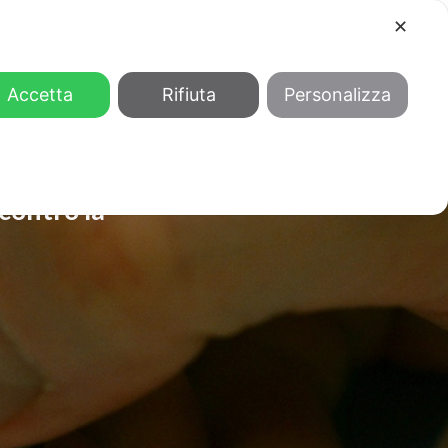
✕
COOL
GENDER
CHI SIAMO
Accetta
Rifiuta
Personalizza
 contro la