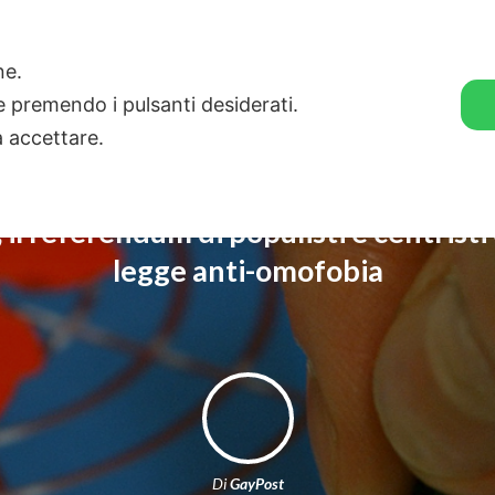
🛒 GENDER SHOP
STORIE
one.
ie premendo i pulsanti desiderati.
a accettare.
 il referendum di populisti e centristi
legge anti-omofobia
Di
GayPost