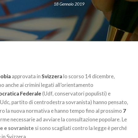
18 Gennaio 2019
fobia
approvata in
Svizzera
lo scorso 14 dicembre,
o anche ai crimini legati all’orientamento
cratica Federale
(Udf, conservatori populisti) e
Udc, partito di centrodestra sovranista) hanno pensato,
ro la nuova normativa e hanno tempo fino al prossimo
7
irme necessarie ad avviare la consultazione popolare. Le
te e sovraniste
si sono scagliati contro la legge è perché
 in Svizzera.