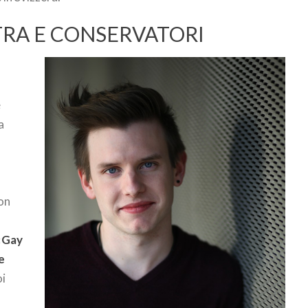
STRA E CONSERVATORI
e
a
e
non
«
Gay
e
oi