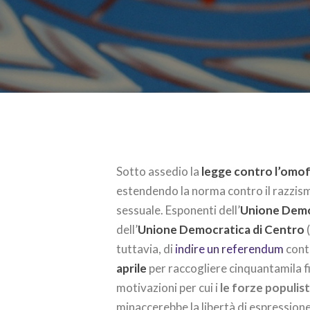
Sotto assedio la
legge contro l’omo
estendendo la norma contro il razzism
sessuale. Esponenti dell’
Unione Demo
dell’
Unione Democratica di Centro
(
tuttavia, di
indire un referendum
cont
aprile
per raccogliere cinquantamila f
motivazioni per cui i
le forze populis
minaccerebbe la libertà di espressione