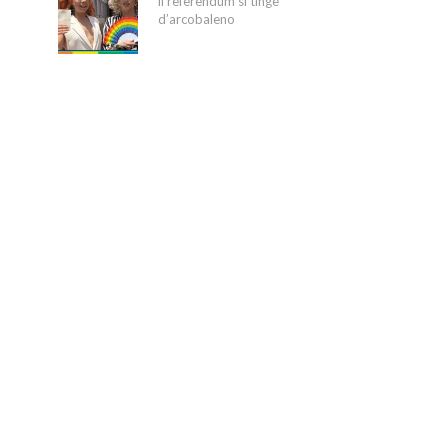
il referendum si tinge
d’arcobaleno