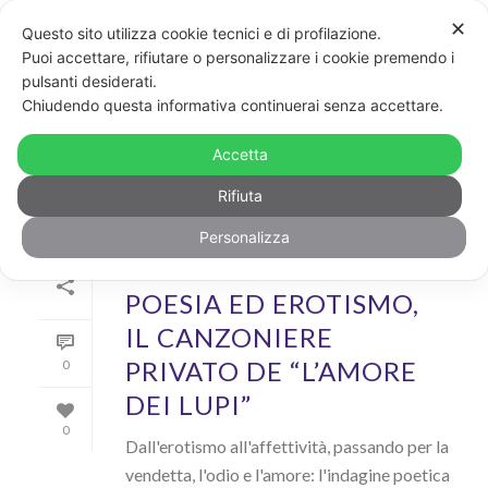
✕
Questo sito utilizza cookie tecnici e di profilazione.
Puoi accettare, rifiutare o personalizzare i cookie premendo i
pulsanti desiderati.
ARCHIVIO
Chiudendo questa informativa continuerai senza accettare.
Archivi Tag per: "poesia"
Accetta
Rifiuta
Personalizza
Di
GayPost
In
Cool
Inserito il
12 Gennaio 2021
POESIA ED EROTISMO,
IL CANZONIERE
PRIVATO DE “L’AMORE
0
DEI LUPI”
0
Dall'erotismo all'affettività, passando per la
vendetta, l'odio e l'amore: l'indagine poetica