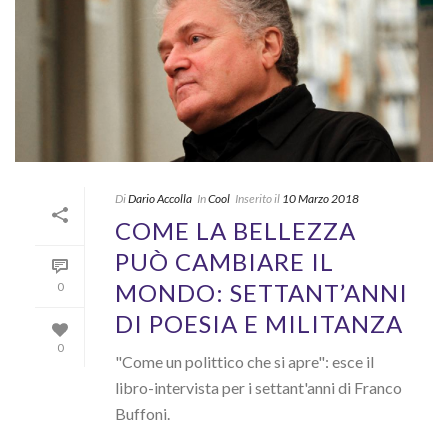
Di
Dario Accolla
In
Cool
Inserito il
10 Marzo 2018
COME LA BELLEZZA
PUÒ CAMBIARE IL
MONDO: SETTANT’ANNI
0
DI POESIA E MILITANZA
0
"Come un polittico che si apre": esce il
libro-intervista per i settant'anni di Franco
Buffoni.