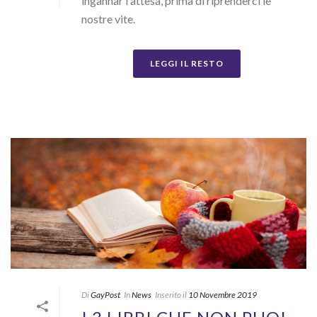
ingannar l'attesa, prima di riprenderci le
nostre vite.
LEGGI IL RESTO
Di
GayPost
In
News
Inserito il
10 Novembre 2019