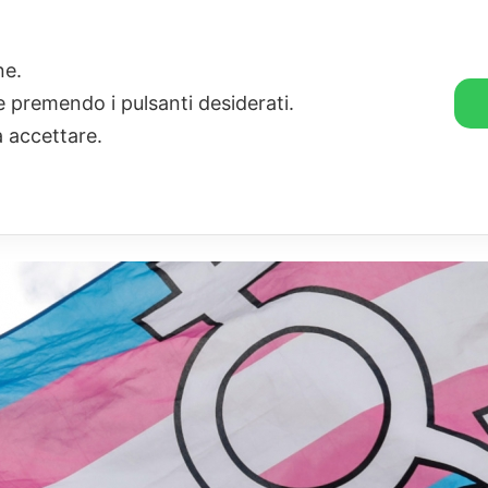
🛒 GENDER SHOP
STORIE
one.
ie premendo i pulsanti desiderati.
a accettare.