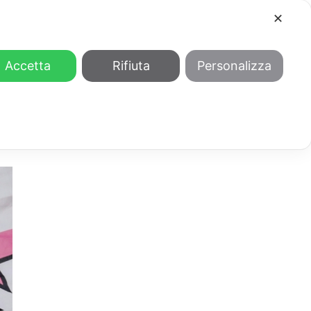
✕
COOL
GENDER
CHI SIAMO
Accetta
Rifiuta
Personalizza