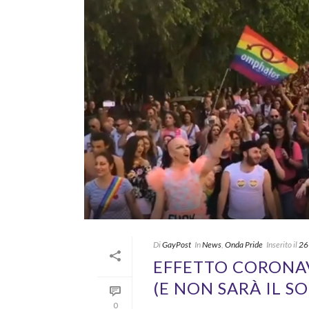
Di
GayPost
In
News
,
Onda Pride
Inserito il
26
EFFETTO CORONAV
(E NON SARÀ IL S
0