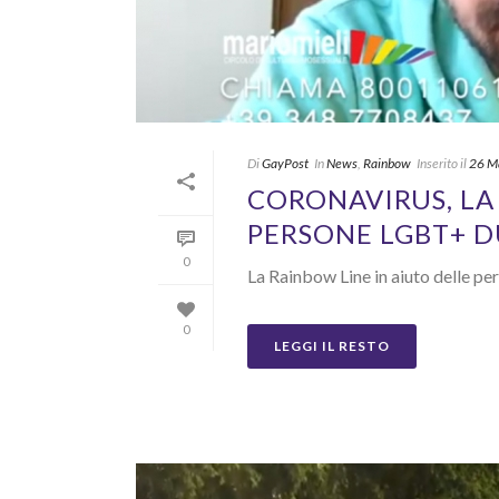
Di
GayPost
In
News
,
Rainbow
Inserito il
26 M
CORONAVIRUS, LA
PERSONE LGBT+ D
0
La Rainbow Line in aiuto delle pe
0
LEGGI IL RESTO