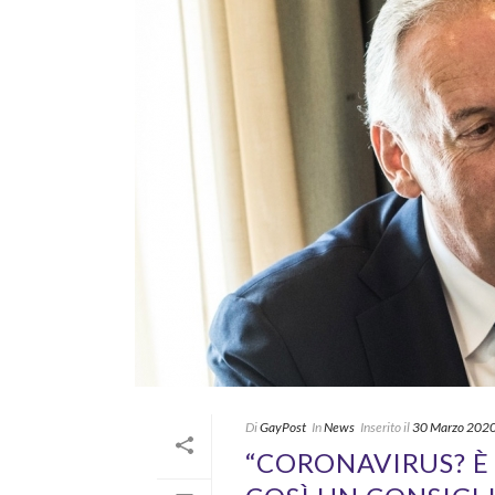
Di
GayPost
In
News
Inserito il
30 Marzo 202
“CORONAVIRUS? È 