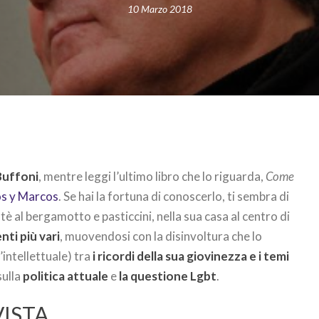
10 Marzo 2018
Buffoni
, mentre leggi l’ultimo libro che lo riguarda,
Come
s y Marcos
. Se hai la fortuna di conoscerlo, ti sembra di
tè al bergamotto e pasticcini, nella sua casa al centro di
ti più vari
, muovendosi con la disinvoltura che lo
’intellettuale) tra
i ricordi della sua giovinezza e i temi
 sulla
politica attuale
e
la questione Lgbt
.
ISTA