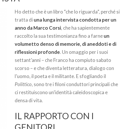
Ho detto che è un libro “che lo riguarda”, perché si
tratta di
una lunga intervista condotta per un
anno da Marco Corsi
, che ha sapientemente
raccolto la sua testimonianza fino a farne
un
volumetto denso di memorie, di aneddoti e di
riflessioni profonde
. Un omaggio per i suoi
settant’anni – che Franco ha compiuto sabato
scorso – e che diventa letteratura, dialogo con
l’uomo, il poeta e il militante. E sfogliando il
Polittico
, sono tre i filoni conduttori principali che
ci restituiscono un’identità caleidoscopica e
densa di vita.
IL RAPPORTO CON I
GENITORI