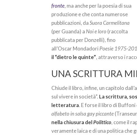
fronte
, ma anche per la poesia di sua
produzione e che conta numerose
pubblicazioni, da
Suora Carmelitana
(per Guanda) a
Noi e loro
(raccolta
pubblicata per Donzelli), fino
all’Oscar Mondadori
Poesie 1975-20
il “dietro le quinte”
, attraverso i racc
UNA SCRITTURA MI
Chiude il libro, infine, un capitolo dall’
sul vivere in società”.
La scrittura, s
letteratura
. E forse il libro di Buffo
alfabeto in salsa gay piccante
(Transeur
nella chiusura del
Polittico
, come il r
veramente laica e di una politica che g