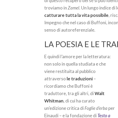
di questo recupero del sé si può identi
troviamo in
Zamel
. Un lungo indice di 
catturare tutta la vita possibile
, ri
Impegno che nel caso di Buffoni, incont
senso di autoreferenziale.
LA POESIA E LE TR
E quindi l’amore per la letteratura:
non solo in quella studiata e che
viene restituita al pubblico
attraverso
le traduzioni
–
ricordiamo che Buffoni è
traduttore, tra gli altri, di
Walt
Whitman
, di cui ha curato
un’edizione critica di
Foglie d’erba
per
Einaudi – e la fondazione di
Testo a