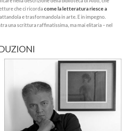
ficare nella descrizione della biblioteca di Aldo, che
letture che ci ricorda
come la letteratura riesce a
scattandola e trasformandola in arte. E in impegno.
ra una scrittura raffinatissima, ma mai elitaria – nel
ADUZIONI