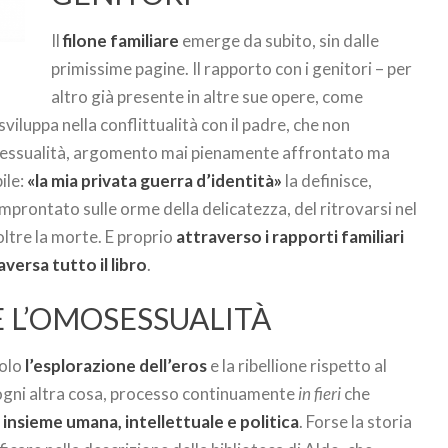
Il
filone familiare
emerge da subito, sin dalle
primissime pagine. Il rapporto con i genitori – per
altro già presente in altre sue opere, come
 sviluppa nella conflittualità con il padre, che non
ua sessualità, argomento mai pienamente affrontato ma
ile:
«la mia privata guerra d’identità»
la definisce,
 improntato sulle orme della delicatezza, del ritrovarsi nel
oltre la morte. E proprio
attraverso i rapporti familiari
ersa tutto il libro
.
 L’OMOSESSUALITÀ
solo
l’esplorazione dell’eros
e la ribellione rispetto al
 ogni altra cosa, processo continuamente
in fieri
che
 insieme umana, intellettuale e politica
. Forse la storia