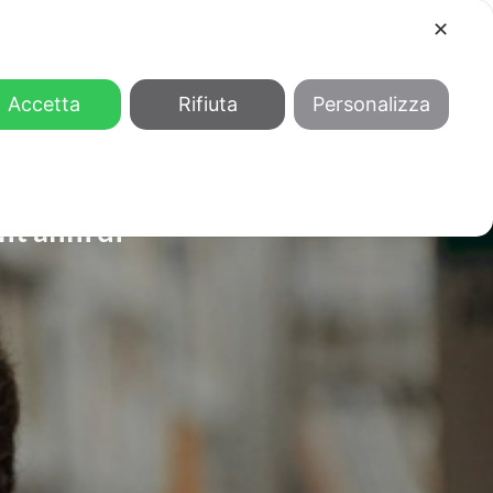
✕
COOL
GENDER
CHI SIAMO
Accetta
Rifiuta
Personalizza
nt’anni di