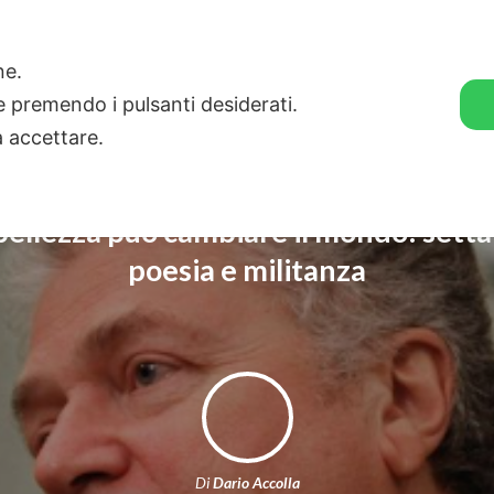
🛒 GENDER SHOP
STORIE
one.
ie premendo i pulsanti desiderati.
a accettare.
ellezza può cambiare il mondo: setta
poesia e militanza
Di
Dario Accolla