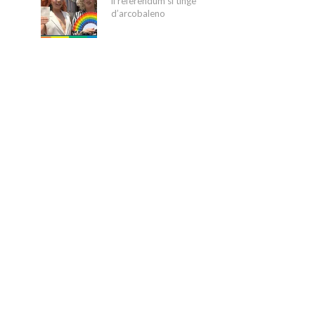
il referendum si tinge
d’arcobaleno