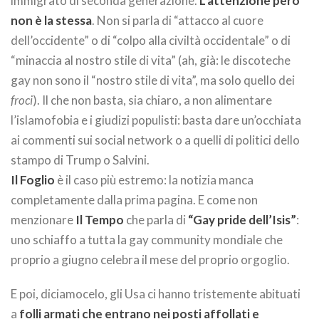
immigrato di seconda generazione.
L’attenzione però
non è la stessa
. Non si parla di “attacco al cuore
dell’occidente” o di “colpo alla civiltà occidentale” o di
“minaccia al nostro stile di vita” (ah, già: le discoteche
gay non sono il “nostro stile di vita”, ma solo quello dei
froci
). Il che non basta, sia chiaro, a non alimentare
l’islamofobia e i giudizi populisti: basta dare un’occhiata
ai commenti sui social network o a quelli di politici dello
stampo di Trump o Salvini.
Il Foglio
è il caso più estremo: la notizia manca
completamente dalla prima pagina. E come non
menzionare
Il Tempo
che parla di
“Gay pride dell’Isis”
:
uno schiaffo a tutta la gay community mondiale che
proprio a giugno celebra il mese del proprio orgoglio.
E poi, diciamocelo, gli Usa ci hanno tristemente abituati
a
folli armati che entrano nei posti affollati e