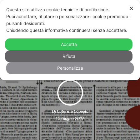
✕
Questo sito utilizza cookie tecnici e di profilazione.
Puoi accettare, rifiutare o personalizzare i cookie premendo i
pulsanti desiderati.
Chiudendo questa informativa continuerai senza accettare.
Strage di Orlando e i giornali italiani:
Accetta
dov’è finita l’omofobia?
Rifiuta
Personalizza
Di
Caterina Coppola
13 Giugno 2016