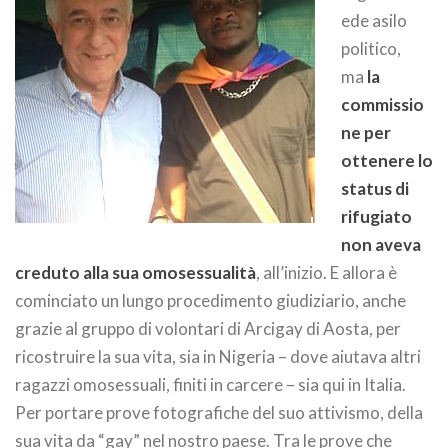
ede asilo
politico,
ma
la
commissio
ne per
ottenere lo
status di
rifugiato
non aveva
creduto alla sua omosessualità
, all’inizio. E allora è
cominciato un lungo procedimento giudiziario, anche
grazie al gruppo di volontari di Arcigay di Aosta, per
ricostruire la sua vita, sia in Nigeria – dove aiutava altri
ragazzi omosessuali, finiti in carcere – sia qui in Italia.
Per portare prove fotografiche del suo attivismo, della
sua vita da “gay” nel nostro paese. Tra le prove che