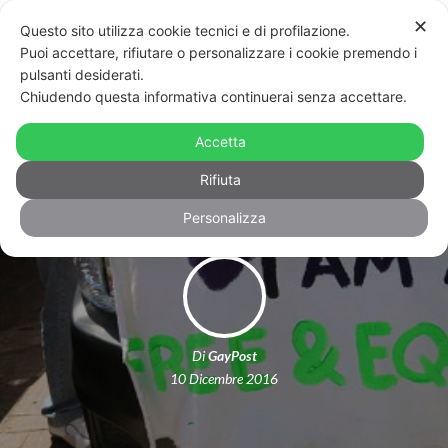
✕
Questo sito utilizza cookie tecnici e di profilazione.
Puoi accettare, rifiutare o personalizzare i cookie premendo i
pulsanti desiderati.
Chiudendo questa informativa continuerai senza accettare.
La storia a lieto fine di Kevin,
Accetta
rifugiato politico perché gay
Rifiuta
Personalizza
Di
GayPost
10 Dicembre 2016