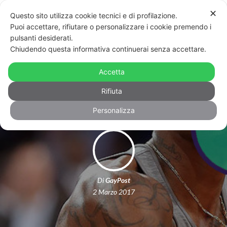
✕
Questo sito utilizza cookie tecnici e di profilazione.
Puoi accettare, rifiutare o personalizzare i cookie premendo i
pulsanti desiderati.
Chiudendo questa informativa continuerai senza accettare.
Stella del basket: “Se ci fosse un gay
Accetta
in squadra, farei la doccia altrove”
Rifiuta
Personalizza
Di
GayPost
2 Marzo 2017