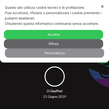
✕
Questo sito utilizza cookie tecnici e di profilazione.
Puoi accettare, rifiutare o personalizzare i cookie premendo i
pulsanti desiderati.
Chiudendo questa informativa continuerai senza accettare.
Steam diventa il primo gamestore
online che introduce l’etichetta
Accetta
LGBTQ+
Rifiuta
Personalizza
Di
GayPost
21 Giugno 2019