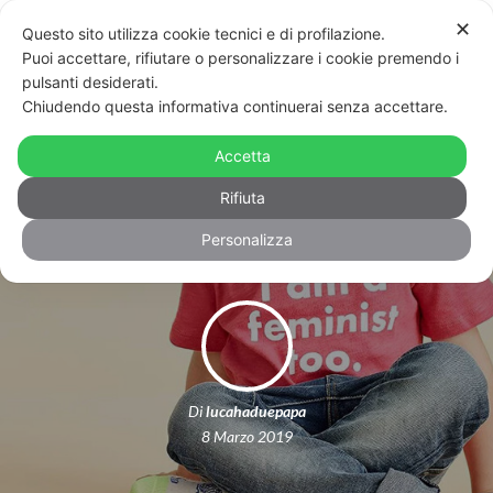
✕
Questo sito utilizza cookie tecnici e di profilazione.
Puoi accettare, rifiutare o personalizzare i cookie premendo i
pulsanti desiderati.
Chiudendo questa informativa continuerai senza accettare.
Ho spiegato a mio figlio che oggi le
donne scioperano perché domani
Accetta
scenda in piazza con loro
Rifiuta
Personalizza
Di
lucahaduepapa
8 Marzo 2019