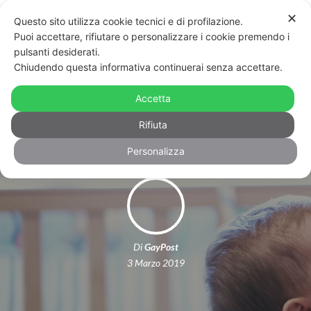
✕
Questo sito utilizza cookie tecnici e di profilazione.
Puoi accettare, rifiutare o personalizzare i cookie premendo i
pulsanti desiderati.
Chiudendo questa informativa continuerai senza accettare.
Spagna, congedi parentali uguali e
Accetta
obbligatori per mamme e papà
Rifiuta
Personalizza
Di
GayPost
3 Marzo 2019