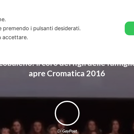
🛒 GENDER SHOP
STORIE
one.
ie premendo i pulsanti desiderati.
a accettare.
cobaleno: il coro dei figli delle famig
apre Cromatica 2016
Di
GayPost