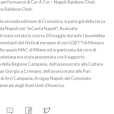
le performance di Cor A Cor – Napoli Rainbow Choir,
a Rainbow Choir.
a seconda edizione di Cromatica, si parla già della terza
 da Napoli con “inCanta Napoli”. Avanzata
a è stata votata lo scorso 20 maggio durante l’assemblea
resentanti del festival europeo di cori LGBT*I di Monaco
allo spazio MAC di Milano ed organizzata dal coro di
poletana era stata presentata con il supporto
à della Regione Campania, dell’assessorato alla Cultura
an Giorgio a Cremano, dell’assessorato alle Pari
, di Arci Campania, Arcigay Napoli, del Consolato
nerale degli Stati Uniti d’America.