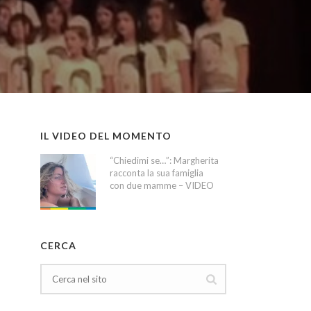
IL VIDEO DEL MOMENTO
“Chiedimi se…”: Margherita
racconta la sua famiglia
con due mamme – VIDEO
CERCA