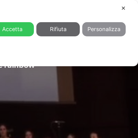
✕
COOL
GENDER
CHI SIAMO
Accetta
Rifiuta
Personalizza
lie rainbow