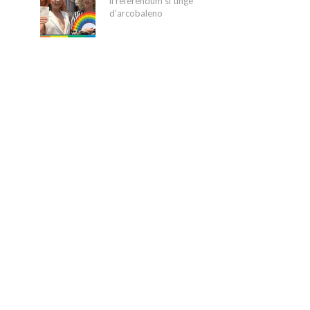
il referendum si tinge
d’arcobaleno