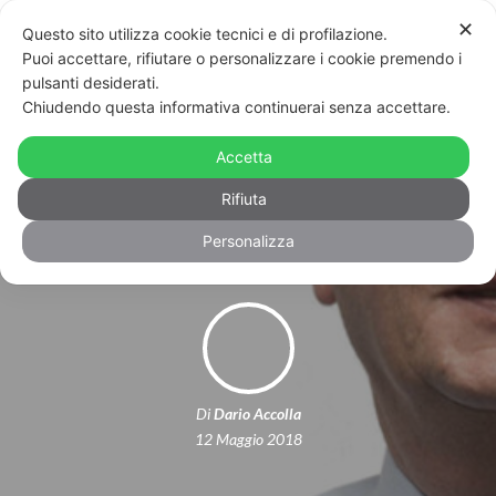
✕
Questo sito utilizza cookie tecnici e di profilazione.
Puoi accettare, rifiutare o personalizzare i cookie premendo i
pulsanti desiderati.
Chiudendo questa informativa continuerai senza accettare.
Sorrento come il Sud Africa
dell’apartheid: sindaco nega chiostro
Accetta
a coppia gay
Rifiuta
Personalizza
Di
Dario Accolla
12 Maggio 2018