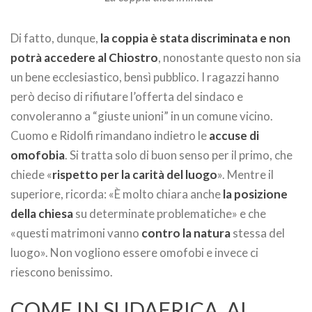
Di fatto, dunque,
la coppia è stata discriminata e non
potrà accedere al Chiostro
, nonostante questo non sia
un bene ecclesiastico, bensì pubblico. I ragazzi hanno
però deciso di rifiutare l’offerta del sindaco e
convoleranno a “giuste unioni” in un comune vicino.
Cuomo e Ridolfi rimandano indietro le
accuse di
omofobia
. Si tratta solo di buon senso per il primo, che
chiede «
rispetto per la carità del luogo
». Mentre il
superiore, ricorda: «È molto chiara anche
la posizione
della
chiesa
su determinate problematiche» e che
«questi matrimoni vanno
contro la natura
stessa del
luogo». Non vogliono essere omofobi e invece ci
riescono benissimo.
COME IN SUDAFRICA, AI