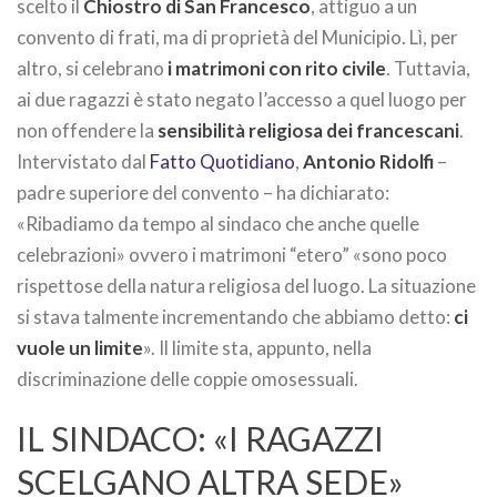
scelto il
Chiostro di San Francesco
, attiguo a un
convento di frati, ma di proprietà del Municipio. Lì, per
altro, si celebrano
i matrimoni con rito civile
. Tuttavia,
ai due ragazzi è stato negato l’accesso a quel luogo per
non offendere la
sensibilità religiosa dei francescani
.
Intervistato dal
Fatto Quotidiano
,
Antonio Ridolfi
–
padre superiore del convento – ha dichiarato:
«Ribadiamo da tempo al sindaco che anche quelle
celebrazioni» ovvero i matrimoni “etero” «sono poco
rispettose della natura religiosa del luogo. La situazione
si stava talmente incrementando che abbiamo detto:
ci
vuole un limite
». Il limite sta, appunto, nella
discriminazione delle coppie omosessuali.
IL SINDACO: «I RAGAZZI
SCELGANO ALTRA SEDE»