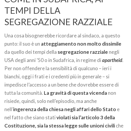
TEMPI DELLA
SEGREGAZIONE RAZZIALE
Una cosa bisognerebbe ricordare al sindaco, a questo
punto: il suo è un
atteggiamento
non molto dissimile
da quello dei tempi della
segregazione razziale
negli
USA degli anni ’50 o in Sudafrica, in regime di
apartheid
.
Per non offendere la sensibilità di qualcuno – ieri i
bianchi, oggi i frati e i credenti più in generale – si
impedisce l’accesso a un bene che dovrebbe essere di
tutta la comunità.
La gravità di questa vicenda
non
risiede, quindi, solo nell’episodio, ma anche
nell’
ingerenza della chiesa negli affari dello Stato
e
nel fatto che siano stati
violati sia l’articolo 3 della
Costituzione, sia la stessa legge sulle unioni civili
che