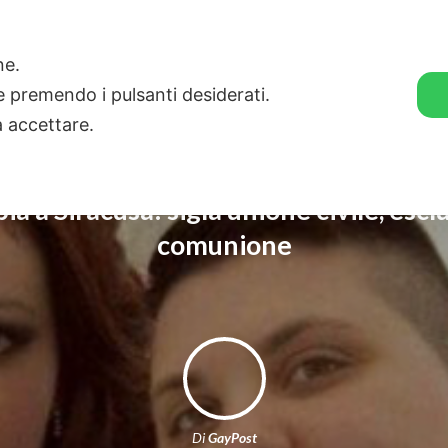
🛒 GENDER SHOP
STORIE
one.
ie premendo i pulsanti desiderati.
a accettare.
 a Siracusa: sigla unione civile, escl
comunione
Di
GayPost