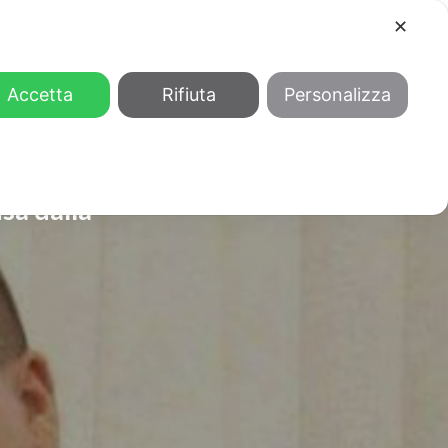
✕
COOL
GENDER
CHI SIAMO
Accetta
Rifiuta
Personalizza
usa dalla