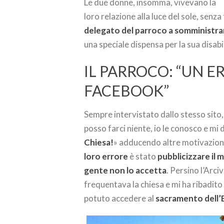
Le due donne, insomma, vivevano la
loro relazione alla luce del sole, senza 
delegato del parroco a somministra
una speciale dispensa per la sua disab
IL PARROCO: “UN 
FACEBOOK”
Sempre intervistato dallo stesso sito
posso farci niente, io le conosco e mi 
Chiesa!
» adducendo altre motivazioni,
loro errore
è stato
pubblicizzare il
gente non lo accetta
. Persino l’Arc
frequentava la chiesa e mi ha ribadit
potuto accedere al
sacramento dell’E