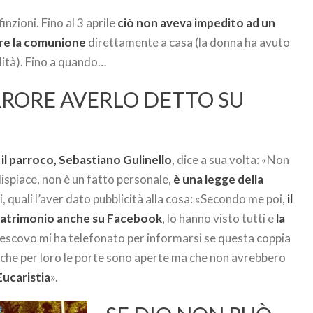
finzioni. Fino al 3 aprile
ciò non aveva impedito ad un
re la comunione
direttamente a casa (la donna ha avuto
ilità). Fino a quando…
ERRORE AVERLO DETTO SU
,
il parroco, Sebastiano Gulinello
, dice a sua volta: «Non
dispiace, non è un fatto personale,
è una legge della
 quali l’aver dato pubblicità alla cosa: «Secondo me poi,
il
 matrimonio anche su Facebook
, lo hanno visto tutti e
la
ivescovo mi ha telefonato per informarsi se questa coppia
o che per loro le porte sono aperte ma che non avrebbero
ucaristia
».