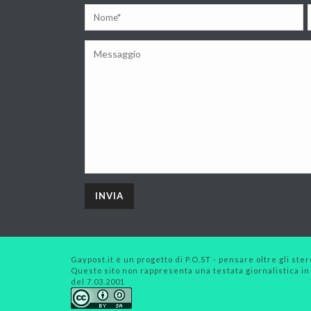
Gaypost.it è un progetto di P.O.ST - pensare oltre gli stero
Questo sito non rappresenta una testata giornalistica in
del 7.03.2001