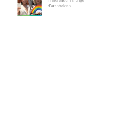
il referendum si tinge
d’arcobaleno