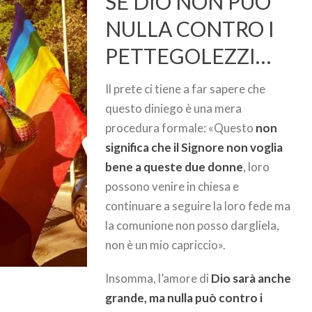
SE DIO NON PUÒ
NULLA CONTRO I
PETTEGOLEZZI…
Il prete ci tiene a far sapere che
questo diniego è una mera
procedura formale: «Questo
non
significa che il Signore non voglia
bene a queste due donne
, loro
possono venire in chiesa e
continuare a seguire la loro fede ma
la comunione non posso dargliela,
non è un mio capriccio».
Insomma, l’amore di
Dio sarà anche
grande, ma nulla può contro i