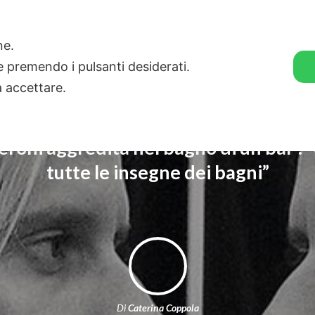
🛒 GENDER SHOP
STORIE
one.
ie premendo i pulsanti desiderati.
a accettare.
deroni aggredita nel bagno di un bar 
tutte le insegne dei bagni”
Di
Caterina Coppola