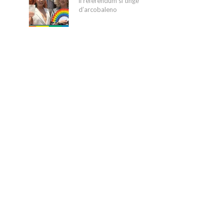
il referendum si tinge
d’arcobaleno