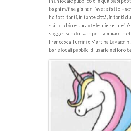
in un locale pubblico o in qualsiasi pos
bagni m/f se già non l’avete fatto – scr
ho fatti tanti, in tante città, in tanti c
spillato birre durante le mie serate”. 
suggerisce di usare per cambiare le eti
Francesca Turrini e Martina Lavagnini. 
bar e locali pubblici di usarle nei loro b