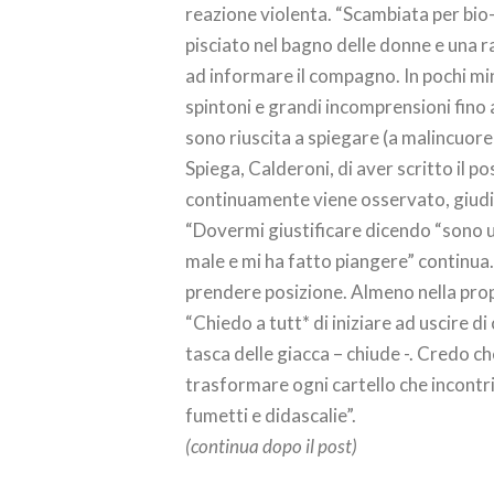
reazione violenta. “Scambiata per bio
pisciato nel bagno delle donne e una r
ad informare il compagno. In pochi minu
spintoni e grandi incomprensioni fino a 
sono riuscita a spiegare (a malincuore
Spiega, Calderoni, di aver scritto il p
continuamente viene osservato, giudi
“Dovermi giustificare dicendo “sono u
male e mi ha fatto piangere” continua. 
prendere posizione. Almeno nella prop
“Chiedo a tutt* di iniziare ad uscire di
tasca delle giacca – chiude -. Credo c
trasformare ogni cartello che incontri
fumetti e didascalie”.
(continua dopo il post)