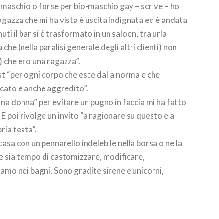
-maschio o forse per bio-maschio gay – scrive – ho
agazza che mi ha vista è uscita indignata ed è andata
ti il bar si è trasformato in un saloon, tra urla
che (nella paralisi generale degli altri clienti) non
) che ero una ragazza”.
ost “per ogni corpo che esce dalla norma e che
cato e anche aggredito”.
na donna” per evitare un pugno in faccia mi ha fatto
E poi rivolge un invito “a ragionare su questo e a
ria testa”.
 casa con un pennarello indelebile nella borsa o nella
he sia tempo di castomizzare, modificare,
amo nei bagni. Sono gradite sirene e unicorni,