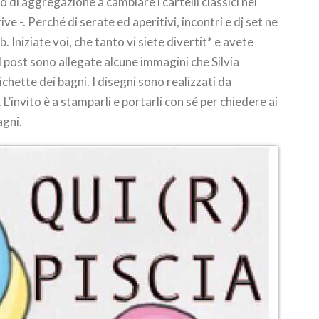
to di aggregazione a cambiare i cartelli classici nei
ive -. Perché di serate ed aperitivi, incontri e dj set ne
lub. Iniziate voi, che tanto vi siete divertit* e avete
Al post sono allegate alcune immagini che Silvia
chette dei bagni. I disegni sono realizzati da
L’invito è a stamparli e portarli con sé per chiedere ai
agni.