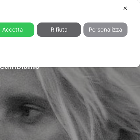
✕
COOL
GENDER
CHI SIAMO
Accetta
Rifiuta
Personalizza
: “Cambiamo