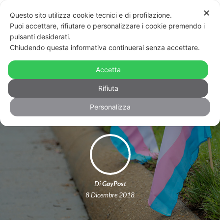
✕
Questo sito utilizza cookie tecnici e di profilazione.
Puoi accettare, rifiutare o personalizzare i cookie premendo i
pulsanti desiderati.
Chiudendo questa informativa continuerai senza accettare.
Si rivolgeva al femminile ad un
ragazzo trans, insegnante religioso
Accetta
licenziato
Rifiuta
Personalizza
Di
GayPost
8 Dicembre 2018