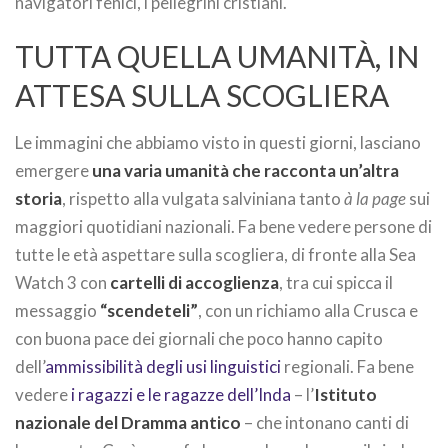
navigatori fenici, i pellegrini cristiani.
TUTTA QUELLA UMANITÀ, IN
ATTESA SULLA SCOGLIERA
Le immagini che abbiamo visto in questi giorni, lasciano
emergere
una varia umanità che racconta un’altra
storia
, rispetto alla vulgata salviniana tanto
à la page
sui
maggiori quotidiani nazionali. Fa bene vedere persone di
tutte le età aspettare sulla scogliera, di fronte alla Sea
Watch 3 con
cartelli di accoglienza
, tra cui spicca il
messaggio
“scendeteli”
, con un richiamo alla Crusca e
con buona pace dei giornali che poco hanno capito
dell’
ammissibilità degli usi linguistici
regionali. Fa bene
vedere
i ragazzi e le ragazze dell’Inda
– l’
Istituto
nazionale del Dramma antico
– che intonano canti di