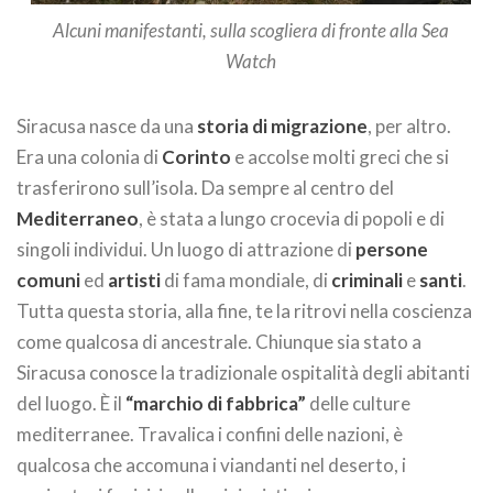
Alcuni manifestanti, sulla scogliera di fronte alla Sea
Watch
Siracusa nasce da una
storia di migrazione
, per altro.
Era una colonia di
Corinto
e accolse molti greci che si
trasferirono sull’isola. Da sempre al centro del
Mediterraneo
, è stata a lungo crocevia di popoli e di
singoli individui. Un luogo di attrazione di
persone
comuni
ed
artisti
di fama mondiale, di
criminali
e
santi
.
Tutta questa storia, alla fine, te la ritrovi nella coscienza
come qualcosa di ancestrale. Chiunque sia stato a
Siracusa conosce la tradizionale ospitalità degli abitanti
del luogo. È il
“marchio di fabbrica”
delle culture
mediterranee. Travalica i confini delle nazioni, è
qualcosa che accomuna i viandanti nel deserto, i