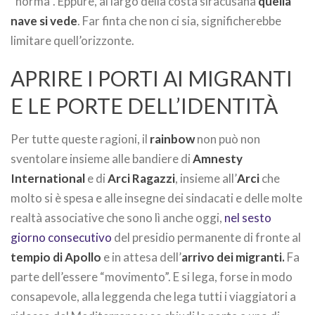
“norma”. Eppure, al largo della costa siracusana
quella
nave si vede
. Far finta che non ci sia, significherebbe
limitare quell’orizzonte.
APRIRE I PORTI AI MIGRANTI
E LE PORTE DELL’IDENTITÀ
Per tutte queste ragioni, il
rainbow
non può non
sventolare insieme alle bandiere di
Amnesty
International
e di
Arci Ragazzi
, insieme all’
Arci
che
molto si è spesa e alle insegne dei sindacati e delle molte
realtà associative che sono lì anche oggi,
nel sesto
giorno consecutivo
del presidio permanente di fronte al
tempio di Apollo
e in attesa dell’
arrivo dei migranti.
Fa
parte dell’essere “movimento”. E si lega, forse in modo
consapevole, alla leggenda che lega tutti i viaggiatori a