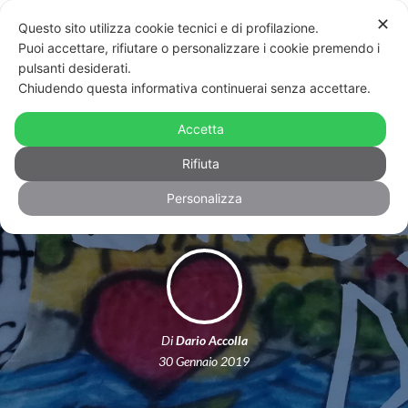
✕
Questo sito utilizza cookie tecnici e di profilazione.
Puoi accettare, rifiutare o personalizzare i cookie premendo i
pulsanti desiderati.
Chiudendo questa informativa continuerai senza accettare.
Sea Watch 3: perché la storia di
quella nave riguarda la gay
Accetta
community
Rifiuta
Personalizza
Di
Dario Accolla
30 Gennaio 2019