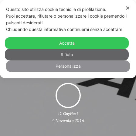
✕
Questo sito utilizza cookie tecnici e di profilazione.
Puoi accettare, rifiutare o personalizzare i cookie premendo i
pulsanti desiderati.
Chiudendo questa informativa continuerai senza accettare.
Scienziati dichiarano: “Nuovo
farmaco porta all’autodistruzione le
Accetta
cellule con HIV”
Rifiuta
Personalizza
Di
GayPost
4 Novembre 2016