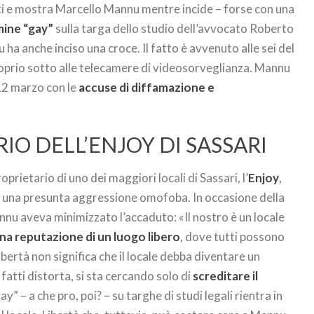
uti e mostra Marcello Mannu mentre incide – forse con una
rmine “gay”
sulla targa dello studio dell’avvocato Roberto
u ha anche inciso una croce. Il fatto è avvenuto alle sei del
roprio sotto alle telecamere di videosorveglianza. Mannu
 12 marzo con le
accuse di diffamazione e
RIO DELL’ENJOY DI SASSARI
rietario di uno dei maggiori locali di Sassari, l’
Enjoy
,
 una presunta aggressione omofoba. In occasione della
nnu aveva minimizzato l’accaduto: «Il nostro è un locale
na reputazione di un luogo libero
, dove tutti possono
 Libertà non significa che il locale debba diventare un
fatti distorta, si sta cercando solo di
screditare il
ay” – a che pro, poi? – su targhe di studi legali rientra in