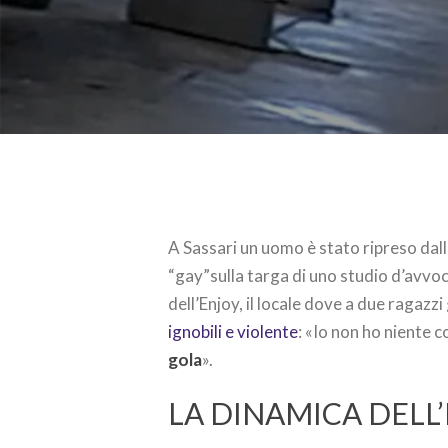
A Sassari un uomo è stato ripreso dal
“gay”sulla targa di uno studio d’avvo
dell’Enjoy, il locale dove a due ragazz
ignobili e violente
: «Io non ho niente c
gola
».
LA DINAMICA DELL