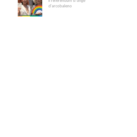
il referendum si tinge
d’arcobaleno