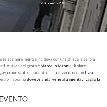
20 Dicembre 2019
le telecamere mentre incideva con una chiave la parola
cati. Autore del gesto è
Marcello Mannu
, titolare
i gay erano stati minacciati da altri avventori con
frasi
ontro i froci ma
dovete andarvene altrimenti vi taglio la
’EVENTO