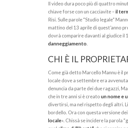
Il video dura poco più di quattro min
chiave forse con un cacciavite –
il te
Risi. Sulle parole “Studio legale” Mann
mattino del 13 aprile di quest’anno p
dovrà comparire davanti al giudice il
danneggiamento
.
CHI È IL PROPRIETA
Come già detto Marcello Mannu è il prop
locale dove a settembre era avvenuta
denuncia da parte dei due ragazzi, Ma
che in tre anni si è creato
un nome e u
divertirsi, ma nel rispetto degli altri.
bordello. Ora con questa versione dei 
locale
». Chissà se incidere la parola “g