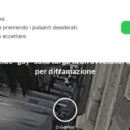
🛒 GENDER SHOP
STORIE
one.
ie premendo i pulsanti desiderati.
a accettare.
ncide “gay” sulla targa di un avvocato:
per diffamazione
Di
GayPost