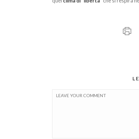
quel
clima di “libertà”
che si respira n
L