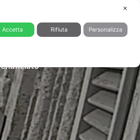
✕
COOL
GENDER
CHI SIAMO
Accetta
Rifiuta
Personalizza
 denunciato