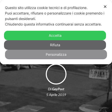
✕
Questo sito utilizza cookie tecnici e di profilazione.
Puoi accettare, rifiutare o personalizzare i cookie premendo i
pulsanti desiderati.
Chiudendo questa informativa continuerai senza accettare.
“Sanremo Fuori!” Il 5 aprile 1972 la
Accetta
Stonewall italiana
Rifiuta
Personalizza
Di
GayPost
5 Aprile 2019