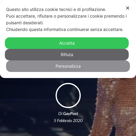
✕
Questo sito utilizza cookie tecnici e di profilazione.
Puoi accettare, rifiutare o personalizzare i cookie premendo i
pulsanti desiderati.
Chiudendo questa informativa continuerai senza accettare.
Sanremo, il bellissimo monologo di
Rula Jebreal contro la violenza sulle
Accetta
donne
Rifiuta
Personalizza
Di
GayPost
5 Febbraio 2020