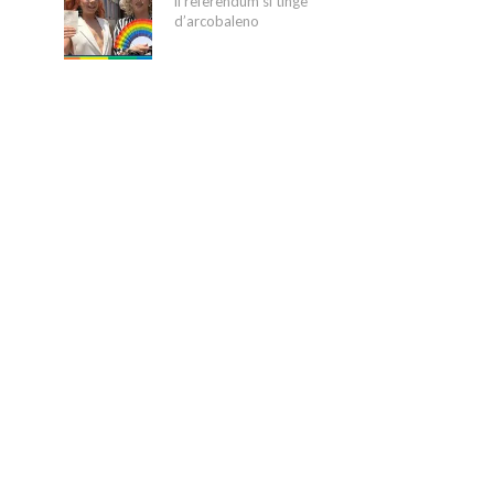
il referendum si tinge
d’arcobaleno