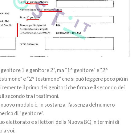
genitore 1 e genitore 2”, ma “1° genitore” e “2°
 testimone” e “2° testimone” che si può leggere poco più in
icemente il primo dei genitori che firma e il secondo dei
 il secondo tra i testimoni.
il nuovo modulo è, in sostanza, l’assenza del numero
erica di “genitore”.
suo elettorato e ai lettori della Nuova BQ in termini di
o a voi.