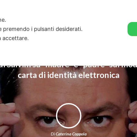
🛒 GENDER SHOP
STORIE
one.
ie premendo i pulsanti desiderati.
a accettare.
di Salvini su “madre” e “padre” sul mod
carta di identità elettronica
Di
Caterina Coppola