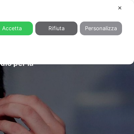
✕
COOL
GENDER
CHI SIAMO
Accetta
Rifiuta
Personalizza
ulo per la