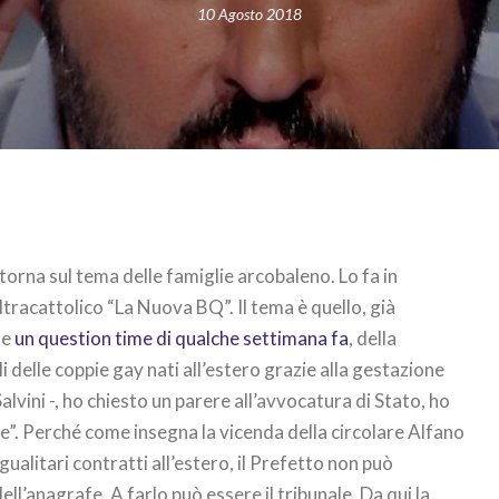
10 Agosto 2018
 torna sul tema delle famiglie arcobaleno. Lo fa in
ultracattolico “La Nuova BQ”. Il tema è quello, già
te
un question time di qualche settimana fa
, della
gli delle coppie gay nati all’estero grazie alla gestazione
alvini -, ho chiesto un parere all’avvocatura di Stato, ho
ere”. Perché come insegna la vicenda della circolare Alfano
ualitari contratti all’estero, il Prefetto non può
ell’anagrafe. A farlo può essere il tribunale. Da qui la