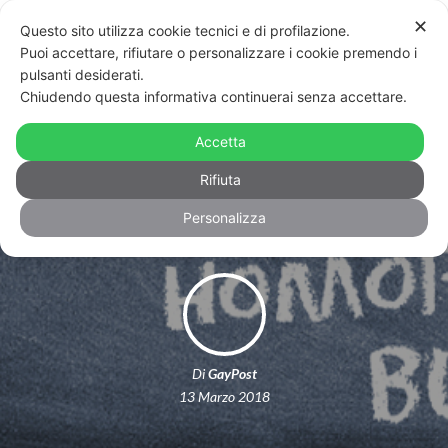
✕
Questo sito utilizza cookie tecnici e di profilazione.
Puoi accettare, rifiutare o personalizzare i cookie premendo i
pulsanti desiderati.
Chiudendo questa informativa continuerai senza accettare.
Salerno: tredicenne picchiato da un
branco di compagni di scuola perché
Accetta
gay
Rifiuta
Personalizza
Di
GayPost
13 Marzo 2018