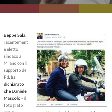
Beppe Sala
,
recentement
e eletto
sindaco a
Milano con il
supporto del
Pd,
ha
dichiarato
che Daniele
Mascolo
– il
fotografo