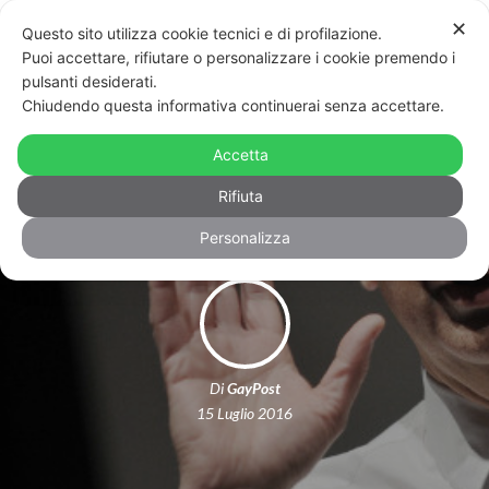
✕
Questo sito utilizza cookie tecnici e di profilazione.
Puoi accettare, rifiutare o personalizzare i cookie premendo i
pulsanti desiderati.
Chiudendo questa informativa continuerai senza accettare.
Sala sul fotografo omofobo: “Fuori
Accetta
dal mio staff”
Rifiuta
Personalizza
Di
GayPost
15 Luglio 2016