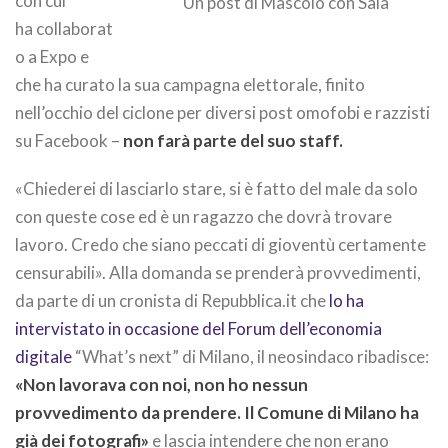
con cui
Un post di Mascolo con Sala
ha collaborat
o a Expo e
che ha curato la sua campagna elettorale, finito
nell’occhio del ciclone per diversi post omofobi e razzisti
su Facebook –
non farà parte del suo staff.
«Chiederei di lasciarlo stare, si è fatto del male da solo
con queste cose ed è un ragazzo che dovrà trovare
lavoro. Credo che siano peccati di gioventù certamente
censurabili». Alla domanda se prenderà provvedimenti,
da parte di un cronista di Repubblica.it che
lo ha
intervistato in occasione del Forum dell’economia
digitale
“What’s next” di Milano, il neosindaco ribadisce:
«Non lavorava con noi, non ho nessun
provvedimento da prendere. Il Comune di Milano ha
già dei fotografi»
e lascia intendere che non erano