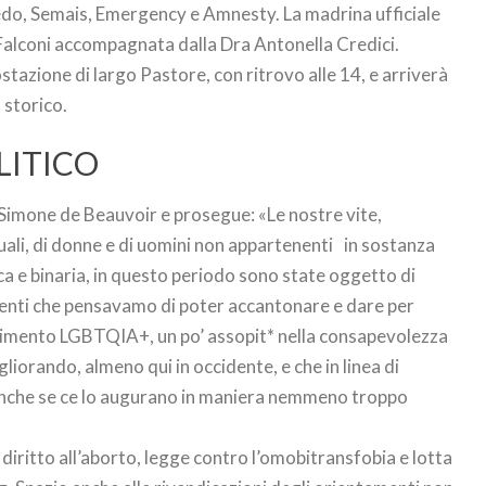
o, Semais, Emergency e Amnesty. La madrina ufficiale
Falconi accompagnata dalla Dra Antonella Credici.
ostazione di largo Pastore, con ritrovo alle 14, e arriverà
 storico.
LITICO
i Simone de Beauvoir e prosegue: «Le nostre vite,
uali, di donne e di uomini non appartenenti in sostanza
 e binaria, in questo periodo sono state oggetto di
menti che pensavamo di poter accantonare e dare per
imento LGBTQIA+, un po’ assopit* nella consapevolezza
orando, almeno qui in occidente, e che in linea di
anche se ce lo augurano in maniera nemmeno troppo
iritto all’aborto, legge contro l’omobitransfobia e lotta