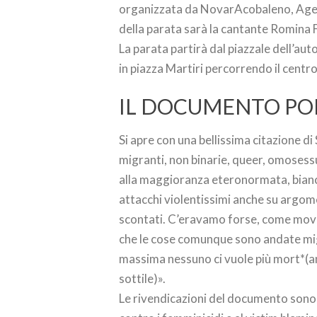
organizzata da NovarAcobaleno, Aged
della parata sarà la cantante Romina 
La parata partirà dal piazzale dell’aut
in piazza Martiri percorrendo il centro
IL DOCUMENTO PO
Si apre con una bellissima citazione d
migranti, non binarie, queer, omosess
alla maggioranza eteronormata, bianca
attacchi violentissimi anche su argo
scontati. C’eravamo forse, come mov
che le cose comunque sono andate migli
massima nessuno ci vuole più mort*(
sottile)».
Le rivendicazioni del documento sono d