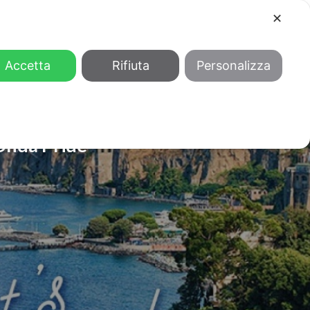
✕
COOL
GENDER
CHI SIAMO
Accetta
Rifiuta
Personalizza
Onda Pride