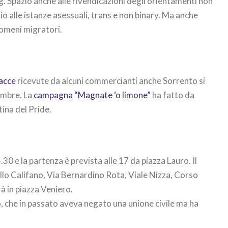
ng. Spazio anche alle rivendicazioni degli orientamenti non
io alle istanze asessuali, trans e non binary. Ma anche
enomeni migratori.
acce
ricevute da alcuni commercianti anche Sorrento si
embre. La
campagna “Magnate ‘o limone”
ha fatto da
ina del Pride.
30 e la partenza è prevista alle 17 da piazza Lauro. Il
iello Califano, Via Bernardino Rota, Viale Nizza, Corso
rà in piazza Veniero.
co, che in passato aveva negato una unione civile ma ha