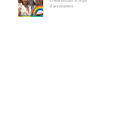
il referendum si tinge
d’arcobaleno