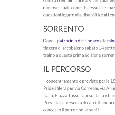
contro i femminicidi e al victim blami
monosessuali, come i bisessuali e spaz
questioni legate alla disabilità e ai f
SORRENTO
Dopo il
patrocinio del sindaco
e le
min
tingerà di arcobaleno sabato 14 sett
traino a questa prima edizione sorrent
IL PERCORSO
Il concentramento è previsto per le 15.
Pride sfilerà per via Correale, via An
Italia, Piazza Tasso, Corso Italia e fini
Prevista la presenza di carri: il sinda
concesso il patrocino, ci sarà?