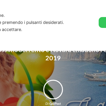
🛒 GENDER SHOP
STORIE
one.
ie premendo i pulsanti desiderati.
a accettare.
ossimo Sorrento e Novara chiudono l’
2019
Di
GayPost