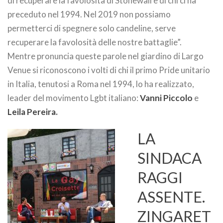
di recuperare la favolosità di Stonewall e di chi ci ha
preceduto nel 1994. Nel 2019 non possiamo
permetterci di spegnere solo candeline, serve
recuperare la favolosità delle nostre battaglie”.
Mentre pronuncia queste parole nel giardino di Largo
Venue si riconoscono i volti di chi il primo Pride unitario
in Italia, tenutosi a Roma nel 1994, lo ha realizzato,
leader del movimento Lgbt italiano:
Vanni Piccolo
e
Leila Pereira.
LA
SINDACA
RAGGI
ASSENTE.
ZINGARET