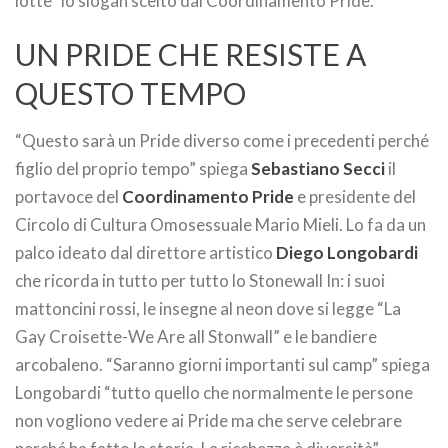
lotte” lo slogan scelto dal Coordinamento Pride.
UN PRIDE CHE RESISTE A
QUESTO TEMPO
“Questo sarà un Pride diverso come i precedenti perché
figlio del proprio tempo” spiega
Sebastiano Secci
il
portavoce del
Coordinamento Pride
e presidente del
Circolo di Cultura Omosessuale Mario Mieli. Lo fa da un
palco ideato dal direttore artistico
Diego Longobardi
che ricorda in tutto per tutto lo Stonewall In: i suoi
mattoncini rossi, le insegne al neon dove si legge “La
Gay Croisette-We Are all Stonwall” e le bandiere
arcobaleno. “Saranno giorni importanti sul camp” spiega
Longobardi “tutto quello che normalmente le persone
non vogliono vedere ai Pride ma che serve celebrare