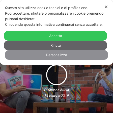
✕
Questo sito utilizza cookie tecnici e di profilazione.
Puoi accettare, rifiutare o personalizzare i cookie premendo i
pulsanti desiderati.
Chiudendo questa informativa continuerai senza accettare.
Da domani a Roma la settimana del
Accetta
Pride, nel segno di Stonewall
Rifiuta
Personalizza
Di
Simone Alliva
31 Maggio 2019