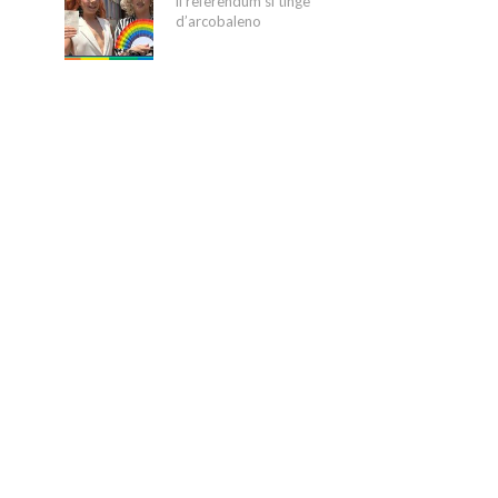
il referendum si tinge
d’arcobaleno