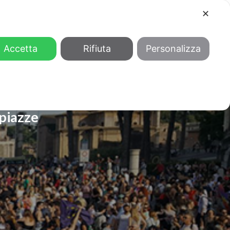
✕
COOL
GENDER
CHI SIAMO
Accetta
Rifiuta
Personalizza
 piazze