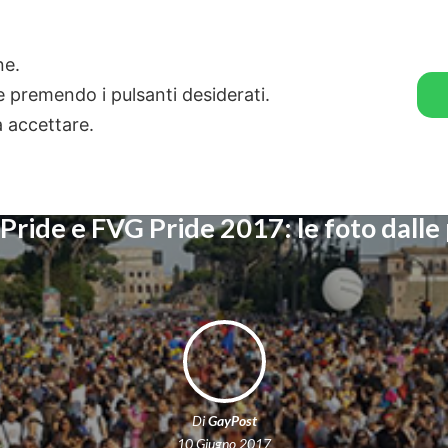
🛒 GENDER SHOP
STORIE
one.
ie premendo i pulsanti desiderati.
a accettare.
ride e FVG Pride 2017: le foto dalle
Di
GayPost
10 Giugno 2017