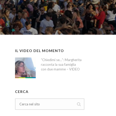
IL VIDEO DEL MOMENTO
“Chiedimi se…”: Margherita
racconta la sua famiglia
con due mamme – VIDEO
CERCA