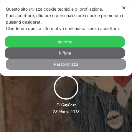
✕
Questo sito utilizza cookie tecnici e di profilazione.
Puoi accettare, rifiutare o personalizzare i cookie premendo i
pulsanti desiderati.
Chiudendo questa informativa continuerai senza accettare.
Roma: bacio tra Di Maio e Salvini in
Accetta
un murales
Rifiuta
Personalizza
Di
GayPost
23 Marzo 2018