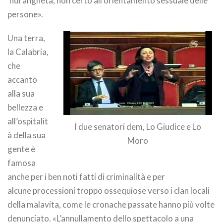
‘ndrangheta, non certo all’orientamento sessuale delle
persone».
Una terra,
la Calabria,
che
accanto
alla sua
bellezza e
all’ospitalit
I due senatori dem, Lo Giudice e Lo
à della sua
Moro
gente è
famosa
anche per i ben noti fatti di criminalità e per
alcune processioni troppo ossequiose verso i clan locali
della malavita, come le cronache passate hanno più volte
denunciato. «L’annullamento dello spettacolo a una