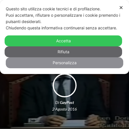
✕
Questo sito utilizza cookie tecnici e di profilazione.
Puoi accettare, rifiutare o personalizzare i cookie premendo i
pulsanti desiderati.
Chiudendo questa informativa continuerai senza accettare.
Caso Rivoltelle, Lo Moro e Lo Giudice:
Accetta
«Si censuri la criminalità!»
Rifiuta
Personalizza
Di
GayPost
2 Agosto 2016