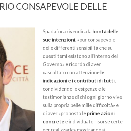
RIO CONSAPEVOLE DELLE
Spadafora rivendica la
bontà delle
sue intenzioni
, «pur consapevole
delle differenti sensibilità che su
questi temi esistono all’interno del
Governo» e ricorda di aver
«ascoltato con attenzione
le
indicazioni e i contributi di tutti
,
condividendo le esigenze e le
testimonianze di chi ogni giorno vive
sulla propria pelle mille difficoltà» e
di aver «proposto le
prime azioni
concrete
e individuato risorse certe
per realizzarle» mostrandosi