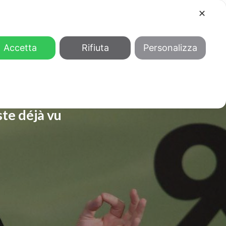
✕
COOL
GENDER
CHI SIAMO
Accetta
Rifiuta
Personalizza
ste déjà vu