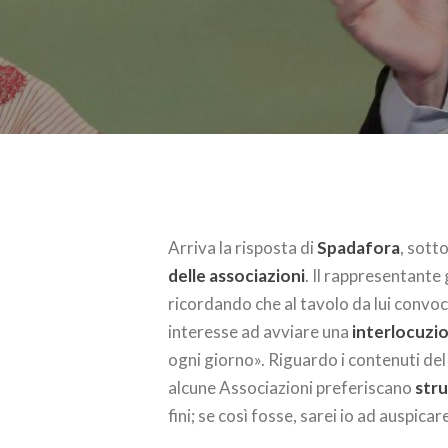
Arriva la risposta di
Spadafora
, sott
delle associazioni
. Il rappresentante g
ricordando che al tavolo da lui conv
interesse ad avviare una
interlocuzi
ogni giorno». Riguardo i contenuti de
alcune Associazioni preferiscano
stru
fini; se così fosse, sarei io ad auspic