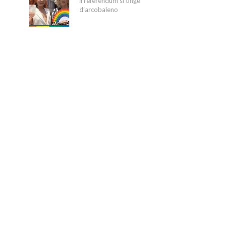
il referendum si tinge
d’arcobaleno