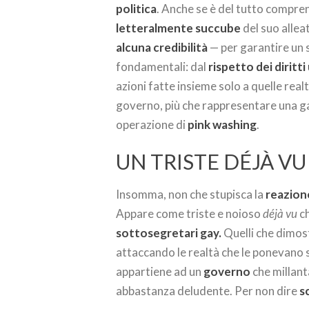
politica
. Anche se è del tutto compre
letteralmente succube
del suo allea
alcuna credibilità
— per garantire un 
fondamentali: dal
rispetto dei diritt
azioni fatte insieme solo a quelle rea
governo, più che rappresentare una g
operazione di
pink washing
.
UN TRISTE DÉJÀ VU
Insomma, non che stupisca la
reazion
Appare come triste e noioso
déjà vu
ch
sottosegretari gay.
Quelli che dimost
attaccando le realtà che le ponevano s
appartiene ad un
governo
che millant
abbastanza deludente. Per non dire
s