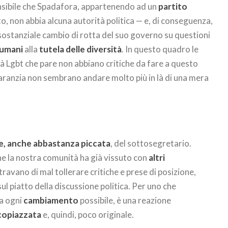
nsibile che Spadafora, appartenendo ad un
partito
to, non abbia alcuna autorità politica — e, di conseguenza,
sostanziale cambio di rotta del suo governo su questioni
i umani
alla
tutela delle diversità
. In questo quadro le
ltà Lgbt che pare non abbiano critiche da fare a questo
aranzia non sembrano andare molto più in là di una mera
e, anche abbastanza piccata
, del sottosegretario.
e la nostra comunità ha già vissuto con
altri
ravano di mal tollerare critiche e prese di posizione,
ul piatto della discussione politica. Per uno che
a ogni
cambiamento
possibile, è una reazione
copiazzata
e, quindi, poco originale.