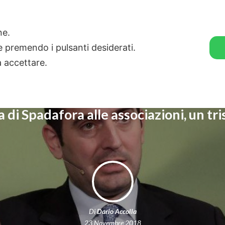
🛒 GENDER SHOP
STORIE
one.
ie premendo i pulsanti desiderati.
a accettare.
a di Spadafora alle associazioni, un tri
Di
Dario Accolla
23 Novembre 2018