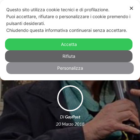
✕
Questo sito utilizza cookie tecnici e di profilazione.
Puoi accettare, rifiutare o personalizzare i cookie premendo i
pulsanti desiderati.
Chiudendo questa informativa continuerai senza accettare.
Chiesto il rinvio a giudizio per De
Mari per le frasi contro il Circolo
Accetta
Mario Mieli
Rifiuta
Personalizza
Di
GayPost
20 Marzo 2018