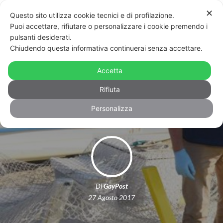
✕
Questo sito utilizza cookie tecnici e di profilazione.
Puoi accettare, rifiutare o personalizzare i cookie premendo i
pulsanti desiderati.
Chiudendo questa informativa continuerai senza accettare.
Rimini: in quattro stuprano una
trans, dopo avere aggredito una
Accetta
coppia e violentato la ragazza
Rifiuta
Personalizza
Di
GayPost
27 Agosto 2017