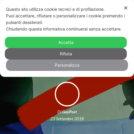
✕
Questo sito utilizza cookie tecnici e di profilazione.
Puoi accettare, rifiutare o personalizzare i cookie premendo i
pulsanti desiderati.
Chiudendo questa informativa continuerai senza accettare.
Matrimonio solo “tra uomo e donna”.
Referendum in Romania con
Accetta
l’appoggio della Chiesa
Rifiuta
Personalizza
Di
GayPost
23 Settembre 2018