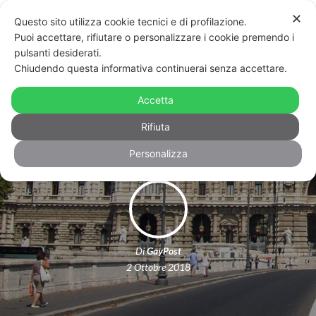
✕
Questo sito utilizza cookie tecnici e di profilazione.
Puoi accettare, rifiutare o personalizzare i cookie premendo i
pulsanti desiderati.
Chiudendo questa informativa continuerai senza accettare.
Vessazioni di ogni genere e additato
Accetta
come gay. Condannato il patrigno
Rifiuta
Personalizza
Di
GayPost
2 Ottobre 2018