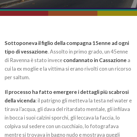
Sottoponeva il figlio della compagna 15enne ad ogni
tipo di vessazione
. Assolto in primo grado, un 45enne
di Ravenna è stato invece
condannato in Cassazione
a
cui la ex moglie e la vittima si erano rivolti con un ricorso
per saltum.
Il processo ha fatto emergere i dettagli più scabrosi
della vicenda
: il patrigno gli metteva la testa nel water e
tirava l’acqua, gli dava del ritardato mentale, gli infilava
in bocca i suoi calzini sporchi, gli leccava la faccia, lo
colpiva sul sedere con un cucchiaio, lo fotografava
mentre si trovava in bagno nudo e mostrava quegli