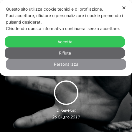
✕
Questo sito utilizza cookie tecnici e di profilazione.
Puoi accettare, rifiutare o personalizzare i cookie premendo i
pulsanti desiderati.
Chiudendo questa informativa continuerai senza accettare.
Rapiscono il figlio a Padova perché
gay e lo spediscono in Bulgaria per
Accetta
curarlo
Rifiuta
Personalizza
Di
GayPost
26 Giugno 2019