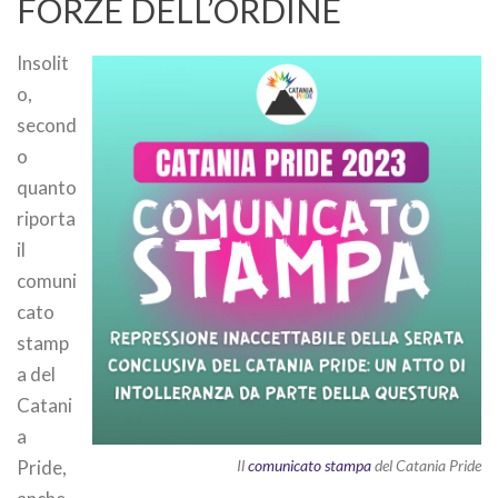
FORZE DELL’ORDINE
Insolit
o,
second
o
quanto
riporta
il
comuni
cato
stamp
a del
Catani
a
Pride,
Il
comunicato stampa
del Catania Pride