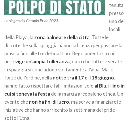
tenuta
presso
Lo slogan del Catania Pride 2023
uno dei
locali
della Playa, la
zona balneare della città
. Tutte le
discoteche sulla spiaggia hanno la licenza per passare la
musica fino alle tre del mattino. Regolamento su cui
però
vige un’ampia tolleranza
, dato che tutte le serate
in spiaggia si concludono solitamente all’alba. Ma le
forze dell’ordine, nella
notte tra il 17 e il 18 giugno
,
hanno fatto rispettare tali limitazioni solo
al Blu, il lido in
cui si teneva la festa
della marcia arcobaleno etnea. Un
evento che
non ha fini di lucro
, ma serve a finanziare le
iniziative che hanno arricchito la settimana del pride
sotto l’Etna.