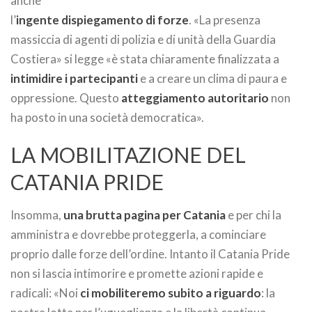
anche
l’
ingente dispiegamento di forze
. «La presenza
massiccia di agenti di polizia e di unità della Guardia
Costiera» si legge «è stata chiaramente finalizzata a
intimidire i partecipanti
e a creare un clima di paura e
oppressione. Questo
atteggiamento autoritario
non
ha posto in una società democratica».
LA MOBILITAZIONE DEL
CATANIA PRIDE
Insomma,
una brutta pagina per Catania
e per chi la
amministra e dovrebbe proteggerla, a cominciare
proprio dalle forze dell’ordine. Intanto il Catania Pride
non si lascia intimorire e promette azioni rapide e
radicali: «Noi
ci mobiliteremo subito a riguardo
: la