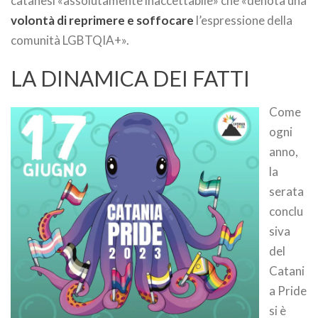
catanesi «assolutamente inaccettabile» che «denota una
volontà di reprimere e soffocare
l’espressione della
comunità LGBTQIA+».
LA DINAMICA DEI FATTI
Come
ogni
anno,
la
serata
conclu
siva
del
Catani
a Pride
si è