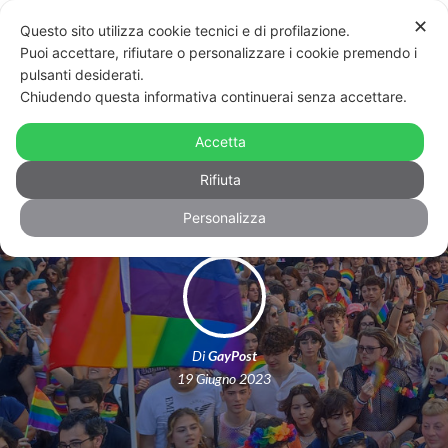
✕
Questo sito utilizza cookie tecnici e di profilazione.
Puoi accettare, rifiutare o personalizzare i cookie premendo i
pulsanti desiderati.
Chiudendo questa informativa continuerai senza accettare.
Questura chiude la festa del Catania
Accetta
Pride: “Repressione inaccettabile”
Rifiuta
Personalizza
Di
GayPost
19 Giugno 2023