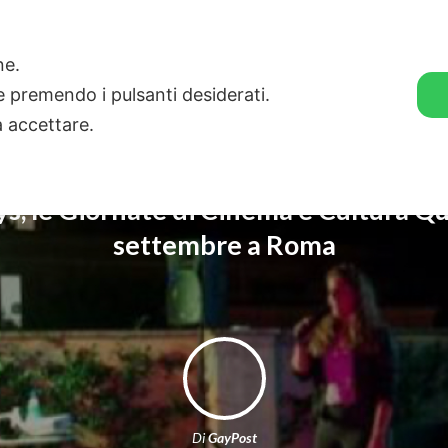
🛒 GENDER SHOP
STORIE
one.
ie premendo i pulsanti desiderati.
a accettare.
s, le Giornate di Cinema e Cultura Qu
settembre a Roma
Di
GayPost