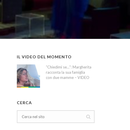
IL VIDEO DEL MOMENTO
“Chiedimi se…”: Margherita
racconta la sua famiglia
con due mamme – VIDEO
CERCA