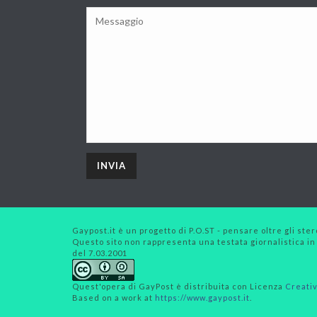
Gaypost.it è un progetto di P.O.ST - pensare oltre gli stero
Questo sito non rappresenta una testata giornalistica in
del 7.03.2001
Quest'opera di
GayPost
è distribuita con Licenza
Creativ
Based on a work at
https://www.gaypost.it
.