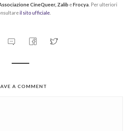
Associazione CineQueer, Zalib
e
Frocya
. Per ulteriori
onsultare
il sito ufficiale
.
EAVE A COMMENT