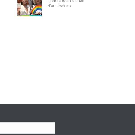
il referendum si tinge
d’arcobaleno