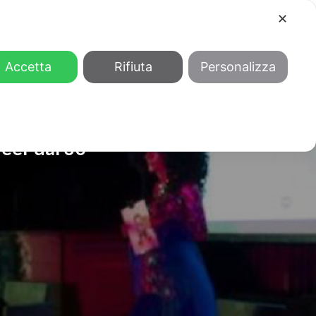
✕
COOL
GENDER
CHI SIAMO
Accetta
Rifiuta
Personalizza
eer dal 30