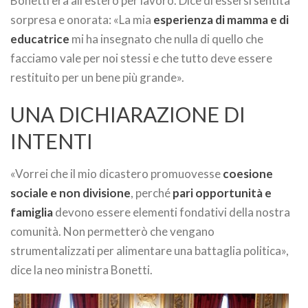
Bonetti era all’estero per lavoro. Dice di essersi sentita
sorpresa e onorata: «La mia
esperienza di mamma e di
educatrice
mi ha insegnato che nulla di quello che
facciamo vale per noi stessi e che tutto deve essere
restituito per un bene più grande».
UNA DICHIARAZIONE DI
INTENTI
«Vorrei che il mio dicastero promuovesse
coesione
sociale e non divisione
, perché
pari opportunità e
famiglia
devono essere elementi fondativi della nostra
comunità. Non permetterò che vengano
strumentalizzati per alimentare una battaglia politica»,
dice la neo ministra Bonetti.