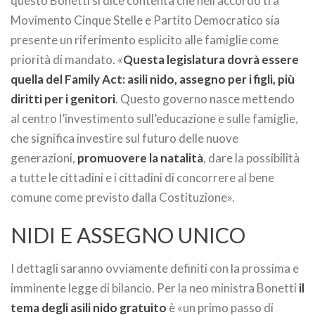
questo Bonetti si dice contenta che nell’accordo tra
Movimento Cinque Stelle e Partito Democratico sia
presente un riferimento esplicito alle famiglie come
priorità di mandato. «
Questa legislatura dovrà essere
quella del Family Act: asili nido, assegno per i figli, più
diritti per i genitori
. Questo governo nasce mettendo
al centro l’investimento sull’educazione e sulle famiglie,
che significa investire sul futuro delle nuove
generazioni,
promuovere la natalità
, dare la possibilità
a tutte le cittadini e i cittadini di concorrere al bene
comune come previsto dalla Costituzione».
NIDI E ASSEGNO UNICO
I dettagli saranno ovviamente definiti con la prossima e
imminente legge di bilancio. Per la neo ministra Bonetti
il
tema degli asili nido gratuito
è «un primo passo di