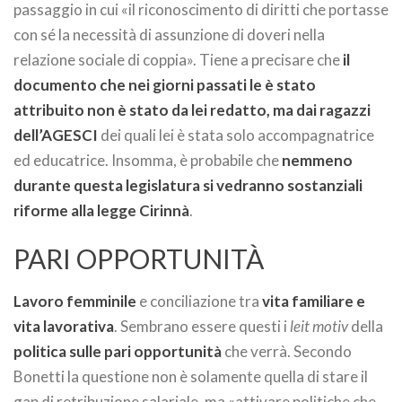
passaggio in cui «il riconoscimento di diritti che portasse
con sé la necessità di assunzione di doveri nella
relazione sociale di coppia». Tiene a precisare che
il
documento che nei giorni passati le è stato
attribuito non è stato da lei redatto, ma dai ragazzi
dell’AGESCI
dei quali lei è stata solo accompagnatrice
ed educatrice. Insomma, è probabile che
nemmeno
durante questa legislatura si vedranno sostanziali
riforme alla legge Cirinnà
.
PARI OPPORTUNITÀ
Lavoro femminile
e conciliazione tra
vita familiare e
vita lavorativa
. Sembrano essere questi i
leit motiv
della
politica sulle pari opportunità
che verrà. Secondo
Bonetti la questione non è solamente quella di stare il
gap di retribuzione salariale, ma «attivare politiche che