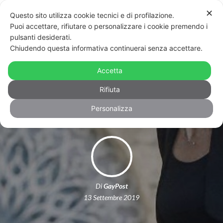
✕
Questo sito utilizza cookie tecnici e di profilazione.
Puoi accettare, rifiutare o personalizzare i cookie premendo i
pulsanti desiderati.
Chiudendo questa informativa continuerai senza accettare.
Elena Bonetti, intervista all’Avvenire:
quali saranno i cardini delle sue
Accetta
scelte politiche?
Rifiuta
Personalizza
Di
GayPost
13 Settembre 2019