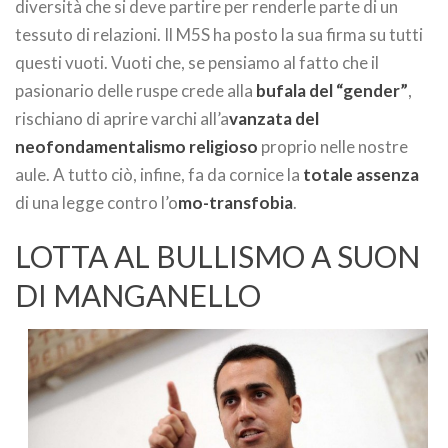
diversità che si deve partire per renderle parte di un
tessuto di relazioni. Il M5S ha posto la sua firma su tutti
questi vuoti. Vuoti che, se pensiamo al fatto che il
pasionario delle ruspe crede alla
bufala del “gender”
,
rischiano di aprire varchi all’a
vanzata del
neofondamentalismo religioso
proprio nelle nostre
aule. A tutto ciò, infine, fa da cornice la
totale assenza
di una legge contro l’o
mo-transfobia
.
LOTTA AL BULLISMO A SUON
DI MANGANELLO