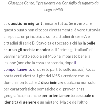
Giuseppe Conte, il presidente del Consiglio designato da
Lega e M5S
La
questione migranti
, innanzi tutto. Se è vero che
questo punto non ci tocca direttamente, è vero tuttavia
che passa un principio: ci sono cittadini di serie A e
cittadini di serie B. Stavolta è toccato a chi ha
la pelle
scura o gli occhi a mandorla
. Il “prima gli italiani” di
Salvini ha fatto scuola e il M5S ha imparato bene la
lezione (non che la cosa sorprenda, dopo
il
comportamento
di questo partito sullo
ius soli
). Cosa
porta certi elettori Lgbt del M5S a credere che un
domani non toccherà
discriminare
qualcuno non solo
per caratteristiche somatiche o di provenienza
geografica, ma anche
per orientamento sessuale o
identità di genere
è un mistero. Ma c’è dell’altro.