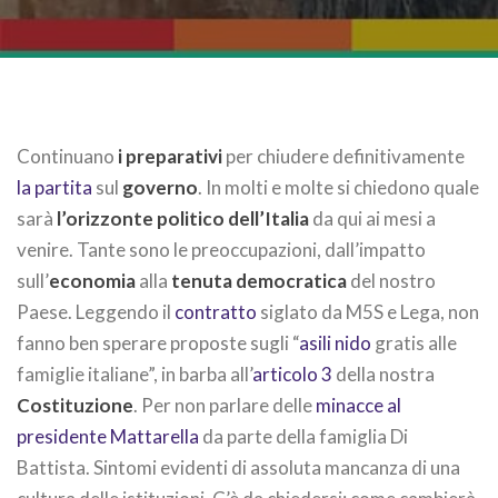
Continuano
i preparativi
per chiudere definitivamente
la partita
sul
governo
. In molti e molte si chiedono quale
sarà
l’orizzonte politico dell’Italia
da qui ai mesi a
venire. Tante sono le preoccupazioni, dall’impatto
sull’
economia
alla
tenuta democratica
del nostro
Paese. Leggendo il
contratto
siglato da M5S e Lega, non
fanno ben sperare proposte sugli “
asili nido
gratis alle
famiglie italiane”, in barba all’
articolo 3
della nostra
Costituzione
. Per non parlare delle
minacce al
presidente Mattarella
da parte della famiglia Di
Battista. Sintomi evidenti di assoluta mancanza di una