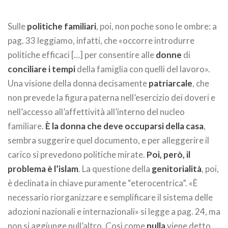
Sulle
politiche familiari
, poi, non poche sono le ombre: a
pag. 33 leggiamo, infatti, che «occorre introdurre
politiche efficaci […] per consentire alle
donne
di
conciliare i tempi
della famiglia con quelli del lavoro».
Una visione della donna decisamente
patriarcale
, che
non prevede la figura paterna nell’esercizio dei doveri e
nell’accesso all’affettività all’interno del nucleo
familiare.
È la donna che deve occuparsi della casa
,
sembra suggerire quel documento, e per alleggerire il
carico si prevedono politiche mirate.
Poi, però, il
problema è l’islam
. La questione della
genitorialità
, poi,
è declinata in chiave puramente “eterocentrica”. «È
necessario riorganizzare e semplificare il sistema delle
adozioni nazionali e internazionali» si legge a pag. 24, ma
non si aggiunge null’altro. Così come
nulla
viene detto