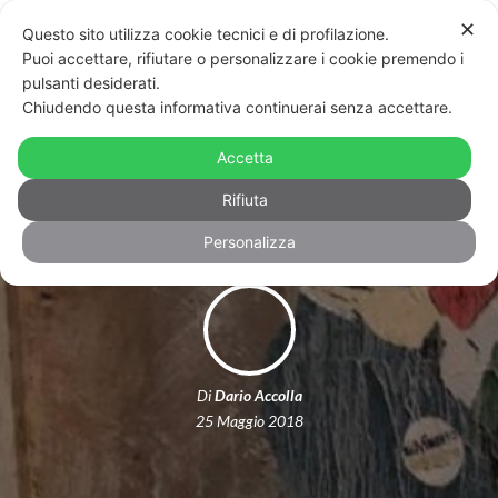
✕
Questo sito utilizza cookie tecnici e di profilazione.
Puoi accettare, rifiutare o personalizzare i cookie premendo i
pulsanti desiderati.
Chiudendo questa informativa continuerai senza accettare.
Programma di governo: quale futuro
Accetta
per la gay community?
Rifiuta
Personalizza
Di
Dario Accolla
25 Maggio 2018