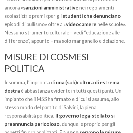
ancora «
sanzioni amministrative
nei regolamenti
scolastici» e premi «per gli
studenti che denunciano
episodi di bullismo» oltre a «
videocamere
nelle scuole».
Nessuno strumento culturale – vedi “educazione alle
differenze”, appunto – ma solo manganello e delazione.
MISURE DI COSMESI
POLITICA
Insomma, l’impronta di
una (sub)cultura di estrema
destra
è abbastanza evidente in tutti questi punti. Un
impianto che il M5S ha firmato e di cui si assume, allo
stesso modo del partito di Salvini, la piena
responsabilità politica.
Il governo lega-stellato si
preannuncia pericoloso
, dunque, e proprio per gli
aspetti fin ora analizzati. E
a poco servono le misure