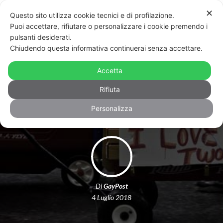
✕
Questo sito utilizza cookie tecnici e di profilazione.
Puoi accettare, rifiutare o personalizzare i cookie premendo i
pulsanti desiderati.
Chiudendo questa informativa continuerai senza accettare.
Due procure impugnano gli atti: a
rischio le trascrizioni dei figli di due
Accetta
coppie gay
Rifiuta
Personalizza
Di
GayPost
4 Luglio 2018