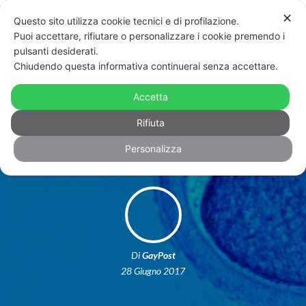
✕
Questo sito utilizza cookie tecnici e di profilazione.
Puoi accettare, rifiutare o personalizzare i cookie premendo i
pulsanti desiderati.
Chiudendo questa informativa continuerai senza accettare.
Procreazione assistita per donne
single e lesbiche: un passo avanti in
Accetta
Francia
Rifiuta
Personalizza
Di
GayPost
28 Giugno 2017