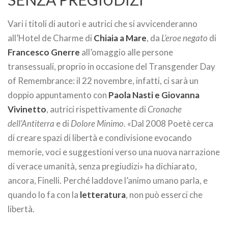
Vari i titoli di autori e autrici che si avvicenderanno
all’Hotel de Charme di
Chiaia a Mare
, da
L’eroe negato
di
Francesco Gnerre
all’omaggio alle persone
transessuali, proprio in occasione del Transgender Day
of Remembrance: il 22 novembre, infatti, ci sarà un
doppio appuntamento con
Paola Nasti e Giovanna
Vivinetto
, autrici rispettivamente di
Cronache
dell’Antiterra
e di
Dolore Minimo
. «Dal 2008 Poetè cerca
di creare spazi di libertà e condivisione evocando
memorie, voci e suggestioni verso una nuova narrazione
di verace umanità, senza pregiudizi» ha dichiarato,
ancora, Finelli. Perché laddove l’animo umano parla, e
quando lo fa con la
letteratura
, non può esserci che
libertà.