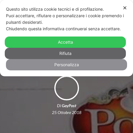
✕
Questo sito utilizza cookie tecnici e di profilazione.
Puoi accettare, rifiutare o personalizzare i cookie premendo i
pulsanti desiderati.
Chiudendo questa informativa continuerai senza accettare.
Napoli, torna Poetè: per sognare un
Accetta
mondo più inclusivo e giusto
Rifiuta
Personalizza
Di
GayPost
25 Ottobre 2018