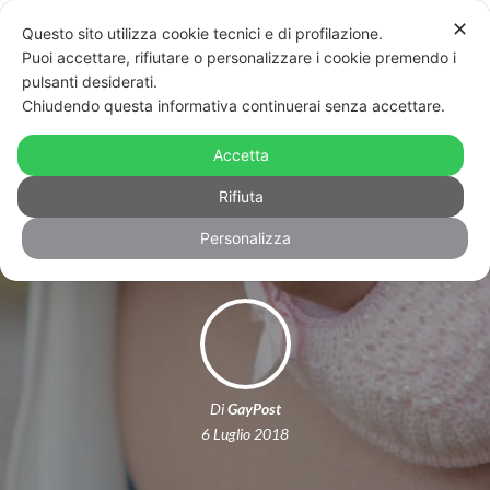
✕
Questo sito utilizza cookie tecnici e di profilazione.
Puoi accettare, rifiutare o personalizzare i cookie premendo i
pulsanti desiderati.
Chiudendo questa informativa continuerai senza accettare.
Pistoia: “Hanno fatto l’eterologa,
sono entrambe mamme fin dalla
Accetta
nascita del bimbo”
Rifiuta
Personalizza
Di
GayPost
6 Luglio 2018